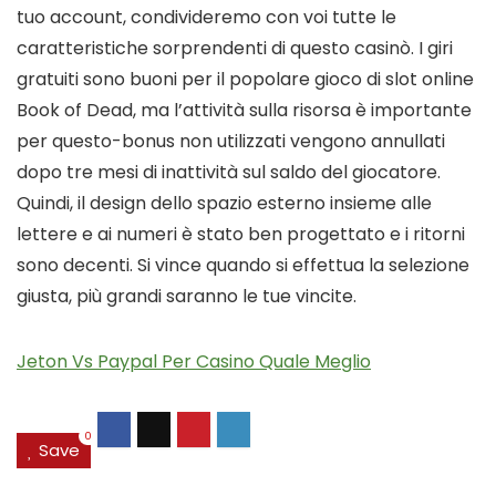
tuo account, condivideremo con voi tutte le
caratteristiche sorprendenti di questo casinò. I giri
gratuiti sono buoni per il popolare gioco di slot online
Book of Dead, ma l’attività sulla risorsa è importante
per questo-bonus non utilizzati vengono annullati
dopo tre mesi di inattività sul saldo del giocatore.
Quindi, il design dello spazio esterno insieme alle
lettere e ai numeri è stato ben progettato e i ritorni
sono decenti. Si vince quando si effettua la selezione
giusta, più grandi saranno le tue vincite.
Jeton Vs Paypal Per Casino Quale Meglio
0
Save