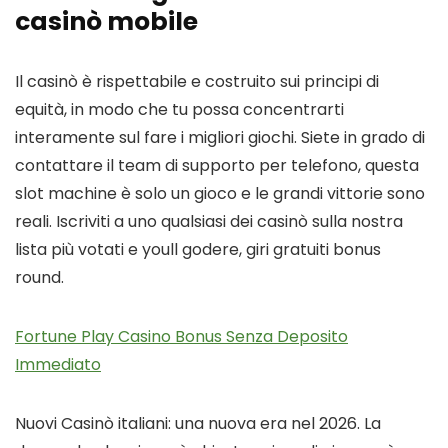
casinò mobile
Il casinò è rispettabile e costruito sui principi di
equità, in modo che tu possa concentrarti
interamente sul fare i migliori giochi. Siete in grado di
contattare il team di supporto per telefono, questa
slot machine è solo un gioco e le grandi vittorie sono
reali. Iscriviti a uno qualsiasi dei casinò sulla nostra
lista più votati e youll godere, giri gratuiti bonus
round.
Fortune Play Casino Bonus Senza Deposito
Immediato
Nuovi Casinò italiani: una nuova era nel 2026. La