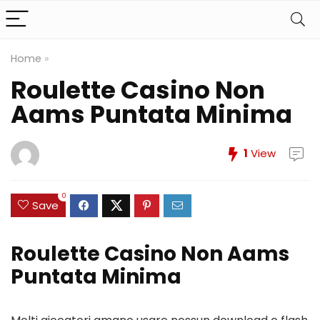
Home
»
Roulette Casino Non
Aams Puntata Minima
1
View
0
Save
Roulette Casino Non Aams
Puntata Minima