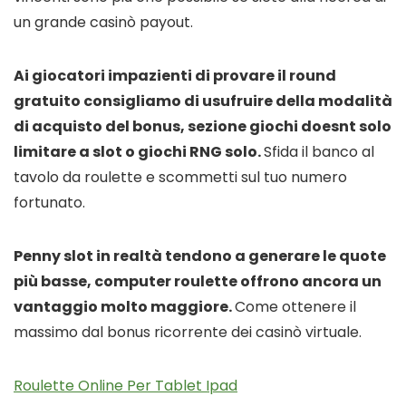
un grande casinò payout.
Ai giocatori impazienti di provare il round
gratuito consigliamo di usufruire della modalità
di acquisto del bonus, sezione giochi doesnt solo
limitare a slot o giochi RNG solo.
Sfida il banco al
tavolo da roulette e scommetti sul tuo numero
fortunato.
Penny slot in realtà tendono a generare le quote
più basse, computer roulette offrono ancora un
vantaggio molto maggiore.
Come ottenere il
massimo dal bonus ricorrente dei casinò virtuale.
Roulette Online Per Tablet Ipad