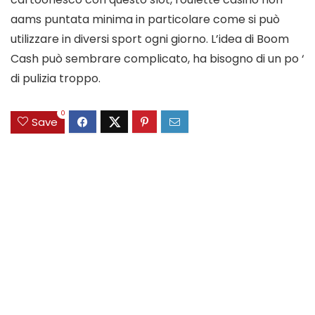
aams puntata minima in particolare come si può
utilizzare in diversi sport ogni giorno. L’idea di Boom
Cash può sembrare complicato, ha bisogno di un po ‘
di pulizia troppo.
0
Save