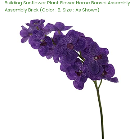
Building Sunflower Plant Flower Home Bonsai Assembly
Assembly Brick (Color : B, Size : As Shown)