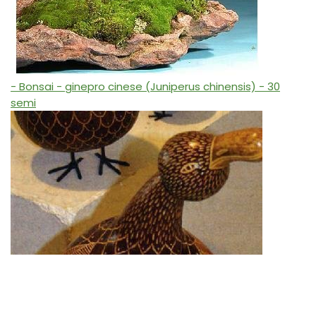
- Bonsai - ginepro cinese (Juniperus chinensis) - 30
semi