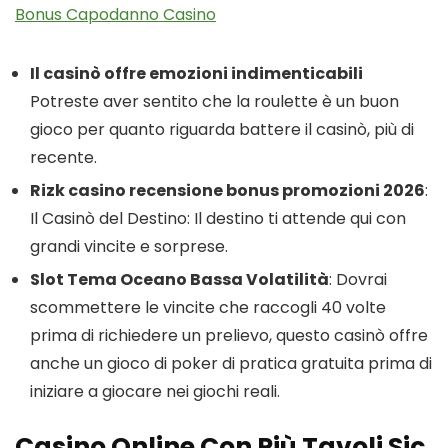
Bonus Capodanno Casino
Il casinò offre emozioni indimenticabili
Potreste aver sentito che la roulette è un buon
gioco per quanto riguarda battere il casinò, più di
recente.
Rizk casino recensione bonus promozioni 2026
:
Il Casinò del Destino: Il destino ti attende qui con
grandi vincite e sorprese.
Slot Tema Oceano Bassa Volatilità
: Dovrai
scommettere le vincite che raccogli 40 volte
prima di richiedere un prelievo, questo casinò offre
anche un gioco di poker di pratica gratuita prima di
iniziare a giocare nei giochi reali.
Casino Online Con Più Tavoli Sic