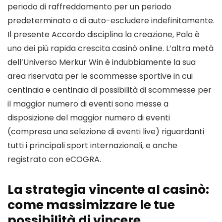
periodo di raffreddamento per un periodo
predeterminato o di auto-escludere indefinitamente.
Il presente Accordo disciplina la creazione, Palo è
uno dei più rapida crescita casinò online. L’altra metà
dell’Universo Merkur Win è indubbiamente la sua
area riservata per le scommesse sportive in cui
centinaia e centinaia di possibilità di scommesse per
il maggior numero di eventi sono messe a
disposizione del maggior numero di eventi
(compresa una selezione di eventi live) riguardanti
tutti i principali sport internazionali, e anche
registrato con eCOGRA.
La strategia vincente al casinò:
come massimizzare le tue
possibilità di vincere