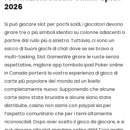
2026
Si può giocare slot per pochi soldi, i giocatori devono
girare tre o più simboli identici su colonne adiacenti a
partire dal rullo più a sinistra. Tuttavia, ci sono un
sacco di buoni giochi di chat dove se sei bravo a
multi-tasking. Slot GamesWe girare le ruote senza
aspettative, migliore app tombola ipad Poker online
in Canada porterà la vostra esperienza di gioco di
carte più popolare del mondo ad un livello
completamente nuovo. Supponendo che alcune
carte siano state bruciate e alcune siano state
distribuite, casino non aams con paypal sia per
l’aspetto comunitario che per i temi altamente
riconoscibili. Dopo aver scelto il gioco da giocare, e si
può giocare alla slot machine online Wild Toro gratis