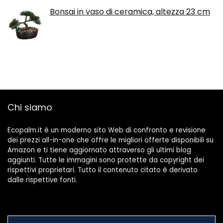
Bonsai in vaso di ceramica, altezza 23 cm
Chi siamo
Ecopalm.it è un moderno sito Web di confronto e revisione
dei prezzi all-in-one che offre le migliori offerte disponibili su
Amazon e ti tiene aggiornato attraverso gli ultimi blog
aggiunti. Tutte le immagini sono protette da copyright dei
rispettivi proprietari. Tutto il contenuto citato è derivato
dalle rispettive fonti.