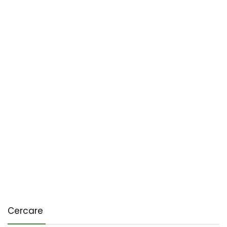
Cercare