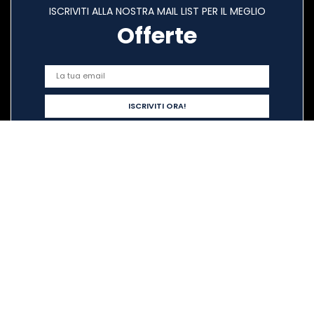
ISCRIVITI ALLA NOSTRA MAIL LIST PER IL MEGLIO
Offerte
Link veloci
Home
Acquista tutto
Blogs
I nostri negozi online
Per pubblicizzare