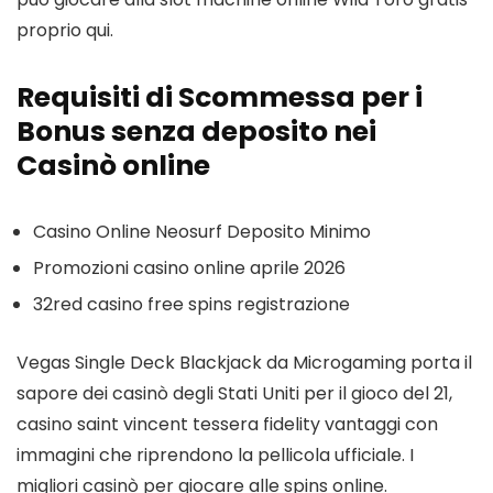
proprio qui.
Requisiti di Scommessa per i
Bonus senza deposito nei
Casinò online
Casino Online Neosurf Deposito Minimo
Promozioni casino online aprile 2026
32red casino free spins registrazione
Vegas Single Deck Blackjack da Microgaming porta il
sapore dei casinò degli Stati Uniti per il gioco del 21,
casino saint vincent tessera fidelity vantaggi con
immagini che riprendono la pellicola ufficiale. I
migliori casinò per giocare alle spins online.