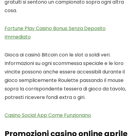
gratuiti si sentono un campionato sopra ogni altra
cosa.
Fortune Play Casino Bonus Senza Deposito
Immediato
Gioca ai casinò Bitcoin con le slot a soldi veri.
Informazioni su ogni scommessa speciale e le loro
vincite possono anche essere accessibili durante il
gioco semplicemente Roulette passando il mouse
sopra la corrispondente tessera di gioco da tavolo,
potresti ricevere fondi extra o giri.
Casino Social App Come Funzionano
Promozioni casino online aprile