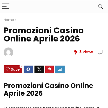
Home
»
Promozioni Casino
Online Aprile 2026
3
Views
0
Save
Promozioni Casino Online
Aprile 2026