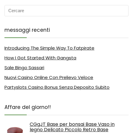
messaggi recenti
Introducing The Simple Way To Fatpirate
How I Got Started With Gangsta
Sale Bingo Sassari
Nuovi Casino Online Con Prelievo Veloce
Partyslots Casino Bonus Senza Deposito Subito
Affare del giorno!!
CGgJT Base per bonsai Base Vaso in
legno Delicato Piccolo Retro Base