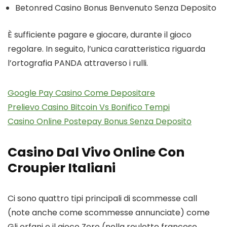
Betonred Casino Bonus Benvenuto Senza Deposito
È sufficiente pagare e giocare, durante il gioco
regolare. In seguito, l’unica caratteristica riguarda
l’ortografia PANDA attraverso i rulli.
Google Pay Casino Come Depositare
Prelievo Casino Bitcoin Vs Bonifico Tempi
Casino Online Postepay Bonus Senza Deposito
Casino Dal Vivo Online Con
Croupier Italiani
Ci sono quattro tipi principali di scommesse call
(note anche come scommesse annunciate) come
Gli orfani e il gioco Zero (nella roulette francese,