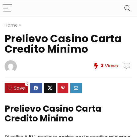
Home
»
Prelievo Casino Carta
Credito Minimo
3
Views
0
Save
Prelievo Casino Carta
Credito Minimo