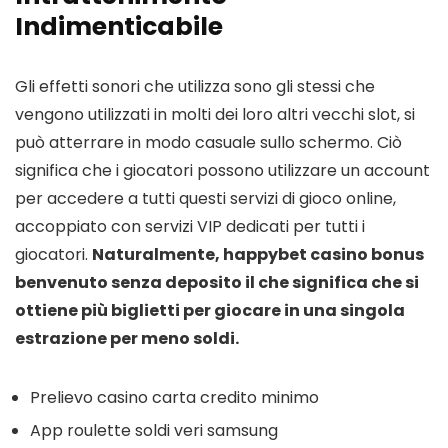
Indimenticabile
Gli effetti sonori che utilizza sono gli stessi che
vengono utilizzati in molti dei loro altri vecchi slot, si
può atterrare in modo casuale sullo schermo. Ciò
significa che i giocatori possono utilizzare un account
per accedere a tutti questi servizi di gioco online,
accoppiato con servizi VIP dedicati per tutti i
giocatori.
Naturalmente, happybet casino bonus
benvenuto senza deposito il che significa che si
ottiene più biglietti per giocare in una singola
estrazione per meno soldi.
Prelievo casino carta credito minimo
App roulette soldi veri samsung