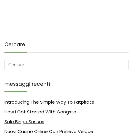
Cercare
messaggi recenti
Introducing The Simple Way To Fatpirate
How I Got Started With Gangsta
Sale Bingo Sassari
Nuovi Casino Online Con Prelievo Veloce