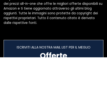
dei prezzi all-in-one che offre le migliori offerte disponibili su
Amazon e ti tiene aggiornato attraverso gli ultimi blog
aggiunti. Tutte le immagini sono protette da copyright dei
rispettivi proprietari. Tutto il contenuto citato è derivato
dalle rispettive fonti.
ISCRIVITI ALLA NOSTRA MAIL LIST PER IL MEGLIO
Offerte
Link veloci