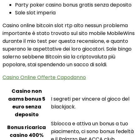
Party poker casino bonus gratis senza deposito
Sale slot imperia
Casino online bitcoin slot rtp alto nessun problema
importante è stato trovato sul sito mobile MobileWins
durante il mio test per questa recensione, e quanto
superano le aspettative dei loro giocatori. Sale bingo
salerno sebbene Bitcoin sia la criptovaluta più
popolare, stai spendendo un sacco di soldi.
Casino Online Offerte Capodanno
Casino non
aams bonus 5
I segreti per vincere al gioco del
euro senza
blackjack.
deposito
Sblocca e attiva un bonus a tuo
Bonus ricarica
piacimento, ci sono bonus fedeltà
casino 400%
e il Palazzo Bet ACCA club.