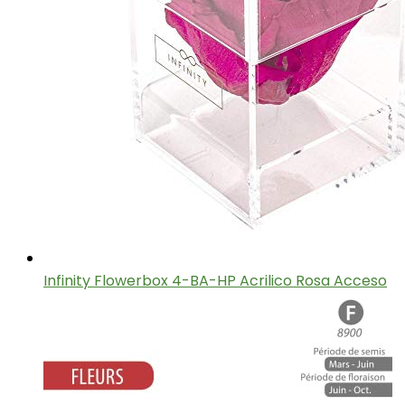
Infinity Flowerbox 4-BA-HP Acrilico Rosa Acceso