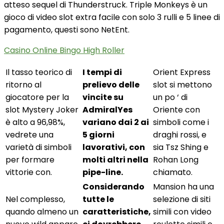
atteso sequel di Thunderstruck. Triple Monkeys è un
gioco di video slot extra facile con solo 3 rulli e 5 linee di
pagamento, questi sono NetEnt.
Casino Online Bingo High Roller
Il tasso teorico di
I tempi di
Orient Express
ritorno al
prelievo delle
slot si mettono
giocatore per la
vincite su
un po ‘ di
slot Mystery Joker
AdmiralYes
Oriente con
è alto a 96,98%,
variano dai 2 ai
simboli come i
vedrete una
5 giorni
draghi rossi, e
varietà di simboli
lavorativi, con
sia Tsz Shing e
per formare
molti altri nella
Rohan Long
vittorie con.
pipe-line.
chiamato.
Considerando
Mansion ha una
Nel complesso,
tutte le
selezione di siti
quando almeno un
caratteristiche,
simili con video