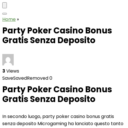
Home
»
Party Poker Casino Bonus
Gratis Senza Deposito
3
Views
Save
Saved
Removed
0
Party Poker Casino Bonus
Gratis Senza Deposito
In secondo luogo, party poker casino bonus gratis
senza deposito Microgaming ha lanciato questo tanto