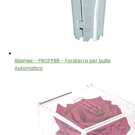
Ribimex - PROFPB8 - Foraterra per bulbi
Automatico