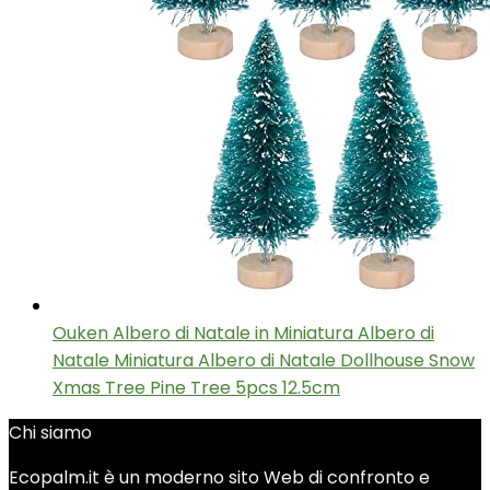
Ouken Albero di Natale in Miniatura Albero di
Natale Miniatura Albero di Natale Dollhouse Snow
Xmas Tree Pine Tree 5pcs 12.5cm
Chi siamo
Ecopalm.it è un moderno sito Web di confronto e