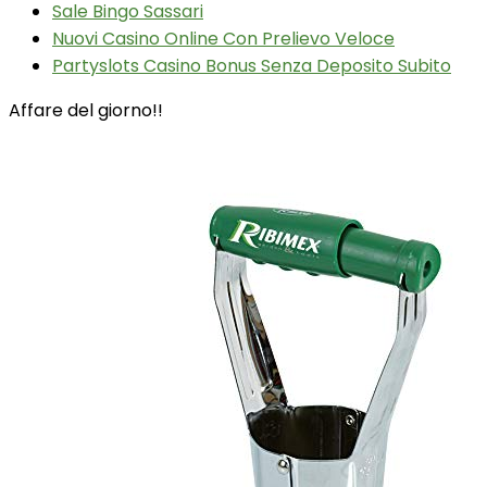
Sale Bingo Sassari
Nuovi Casino Online Con Prelievo Veloce
Partyslots Casino Bonus Senza Deposito Subito
Affare del giorno!!