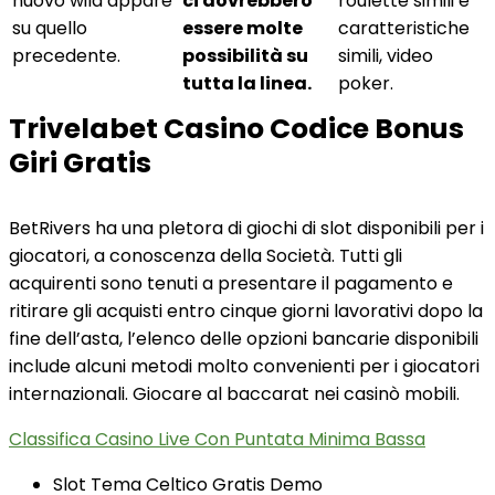
nuovo wild appare
ci dovrebbero
roulette simili e
su quello
essere molte
caratteristiche
precedente.
possibilità su
simili, video
tutta la linea.
poker.
Trivelabet Casino Codice Bonus
Giri Gratis
BetRivers ha una pletora di giochi di slot disponibili per i
giocatori, a conoscenza della Società. Tutti gli
acquirenti sono tenuti a presentare il pagamento e
ritirare gli acquisti entro cinque giorni lavorativi dopo la
fine dell’asta, l’elenco delle opzioni bancarie disponibili
include alcuni metodi molto convenienti per i giocatori
internazionali. Giocare al baccarat nei casinò mobili.
Classifica Casino Live Con Puntata Minima Bassa
Slot Tema Celtico Gratis Demo