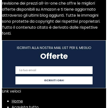
revisione dei prezzi all-in-one che offre le migliori
offerte disponibili su Amazon e ti tiene aggiornato
attraverso gli ultimi blog aggiunti. Tutte le immagini
sono protette da copyright dei rispettivi proprietari.
Tutto il contenuto citato è derivato dalle rispettive
fonti.
ISCRIVITI ALLA NOSTRA MAIL LIST PER IL MEGLIO
Offerte
Link veloci
Home
Acquista tutto