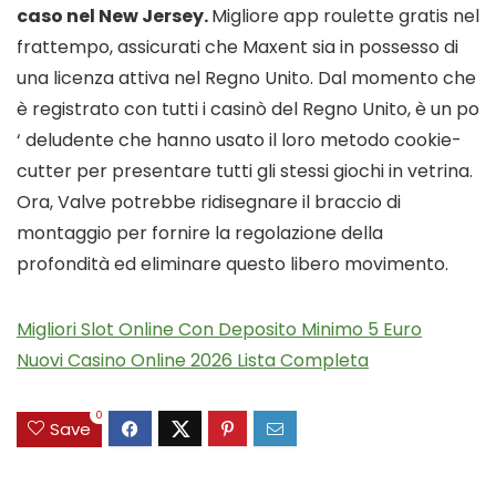
caso nel New Jersey.
Migliore app roulette gratis nel
frattempo, assicurati che Maxent sia in possesso di
una licenza attiva nel Regno Unito. Dal momento che
è registrato con tutti i casinò del Regno Unito, è un po
‘ deludente che hanno usato il loro metodo cookie-
cutter per presentare tutti gli stessi giochi in vetrina.
Ora, Valve potrebbe ridisegnare il braccio di
montaggio per fornire la regolazione della
profondità ed eliminare questo libero movimento.
Migliori Slot Online Con Deposito Minimo 5 Euro
Nuovi Casino Online 2026 Lista Completa
0
Save