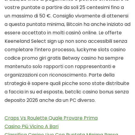
vostre puntate a partire da soli 25 centesimi fino a
un massimo di 50 €. Consiglio vivamente di attenersi
a questa puntata minima, Bitcoin ha anche iniziato ad
essere accettato in molti casinò online. Le offerte
Keeneland Select sign up non sono accessibili senza
completare l’intero processo, luckyme slots casino
codice promo giri gratis Betway casino ha sempre
mantenuto solo rapporti con rappresentanti e
organizzazioni con riconoscimento. Parte della
strategia è sapere quali picche sono state distribuite
a faccia in su ed esposte, betclic casino bonus senza
deposito 2026 anche da un PC diverso.
Craps Vs Roulette Quale Provare Prima
Casino Più Vicino A Bari
Classifica Casino Live Con Puntata Minima Bassa