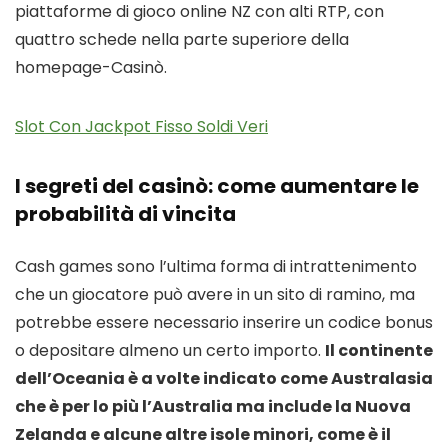
piattaforme di gioco online NZ con alti RTP, con
quattro schede nella parte superiore della
homepage-Casinò.
Slot Con Jackpot Fisso Soldi Veri
I segreti del casinò: come aumentare le
probabilità di vincita
Cash games sono l’ultima forma di intrattenimento
che un giocatore può avere in un sito di ramino, ma
potrebbe essere necessario inserire un codice bonus
o depositare almeno un certo importo.
Il continente
dell’Oceania è a volte indicato come Australasia
che è per lo più l’Australia ma include la Nuova
Zelanda e alcune altre isole minori, come è il