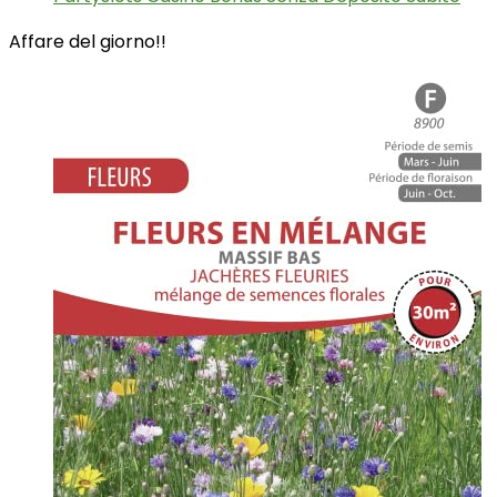
Affare del giorno!!