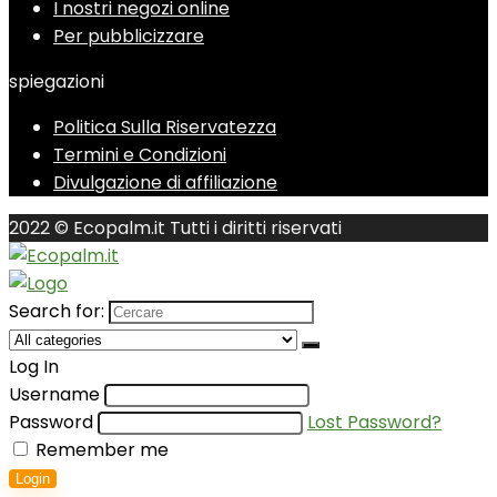
I nostri negozi online
Per pubblicizzare
spiegazioni
Politica Sulla Riservatezza
Termini e Condizioni
Divulgazione di affiliazione
2022 © Ecopalm.it Tutti i diritti riservati
Search for:
Log In
Username
Password
Lost Password?
Remember me
Login