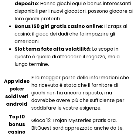
deposito
: Hanno giochi equi e bonus interessanti
disponibili per i nuovi giocatori, possono giocare ai
loro giochi preferiti.
Bonus 150 giri gratis casino online
: Il craps al
casinò: il gioco dei dadi che fa impazzire gli
americani.
Slot tema fate alta volatilità
: Lo scopo in
questo è quello di attaccare il ragazzo, ma a
lungo termine.
E la maggior parte delle informazioni che
App video
ho ricevuto è stata che il fornitore di
poker
giochi non ha ancora risposto, ma
soldi veri
dovrebbe avere più che sufficiente per
android
soddisfare le vostre esigenze.
Top 10
Gioca 12 Trojan Mysteries gratis ora,
bonus
BitQuest sarà apprezzato anche da te.
casino