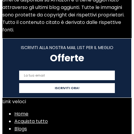
attraverso gli ultimi blog aggiunti. Tutte le immagini
sono protette da copyright dei rispettivi proprietari.
Tutto il contenuto citato è derivato dalle rispettive
fonti.
ISCRIVITI ALLA NOSTRA MAIL LIST PER IL MEGLIO
Offerte
Link veloci
Home
Acquista tutto
Blogs