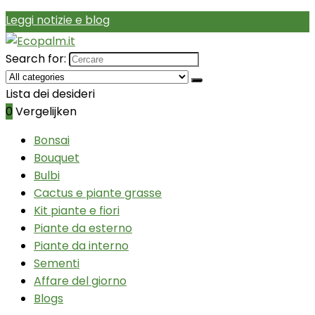
Leggi notizie e blog
Search for:
Lista dei desideri
0
Vergelijken
Bonsai
Bouquet
Bulbi
Cactus e piante grasse
Kit piante e fiori
Piante da esterno
Piante da interno
Sementi
Affare del giorno
Blogs