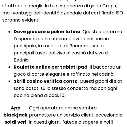
sfruttare al meglio la tua esperienza di gioco Craps,
ma i vantaggi dell’identità aziendale dal certificato ISO
saranno evidenti.
Dove giocare a poker latina
: Questo conferma
l’esperienza che abbiamo avuto nel casinò
principale, la roulette e il Baccarat sono i
principali tavoli dal vivo al casinò dal vivo di
Betinia.
Roulette online per tablet ipad
: Il baccarat: un
gioco di carte elegante e raffinato nei casinò.
Skrill casino verifica conto
: Questi giochi di slot
sono basati sullo stesso concetto ma con ogni
bobina piena di dadi, 10.
App
Ogni operatore online sembra
blackjack
promettere un servizio clienti eccezionale
soldi veri
in questi giorni, fatecelo sapere e noi li