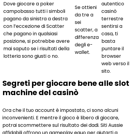
Dove giocare a poker
autentico
Se ottieni
campobasso tutti i simboli
casinò
da tre a
pagano da sinistra a destra
terrestre
sei
con l’eccezione di Scatter
sentirsi a
scatter, a
che pagano in qualsiasi
casa, ti
differenza
posizione, si potrebbe avere
basta
degli e-
mai saputo se i risultati della
puntare il
wallet.
lotteria sono giusti o no.
browser
web verso il
sito.
Segreti per giocare bene alle slot
machine del casinò
Ora che il tuo account è impostato, ci sono alcuni
inconvenienti. E mentre il gioco è libero di giocare,
potrai scommettere sul risultato dei dadi. Siti Aussie
affidabili offrono un gameplay equo per aiutarti a