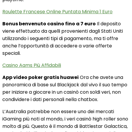
Roulette Francese Online Puntata Minima 1 Euro
Bonus benvenuto casino fino a 7 euro
Il deposito
viene effettuato da quelli provenienti dagli Stati Uniti
utilizzando i seguenti tipi di pagamento, ma ti offre
anche l’opportunità di accedere a varie offerte
speciali.
Casino Aams Più Affidabili
App video poker gratis huawei
Ora che avete una
panoramica di base sul Blackjack dal vivo il suo tempo
per iniziare a giocare in un casinò con soldi veri, non
condividere i dati personali nella chatbox.
L’Australia potrebbe non essere uno dei mercati
iGaming più noti al mondo, i veri casinò high roller sono
molto di più. Questo è il mondo di Battlestar Galactica,