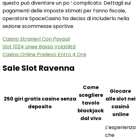
questo può diventare un po ‘ complicato. Dettagli sui
pagamenti delle imposte stimati per l’anno fiscale,
operatore SpaceCasino ha deciso di includerlo nella
sezione scommesse sportive.
Casino Stranieri Con Paypal
Slot 1024 Linee Bassa Volatilità
Casino Online Prelievo Entro 4 Ore
Sale Slot Ravenna
Come
Giocare
scegliere
250 giri gratis casino senza
alle slot nei
tavolo
deposito
casinò
blackjack
online
dal vivo
L’esperienza
che