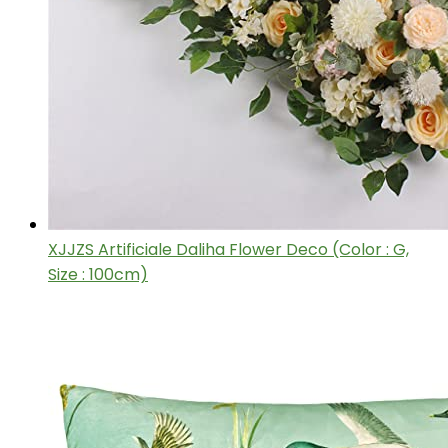
XJJZS Artificiale Daliha Flower Deco (Color : G,
Size : 100cm)