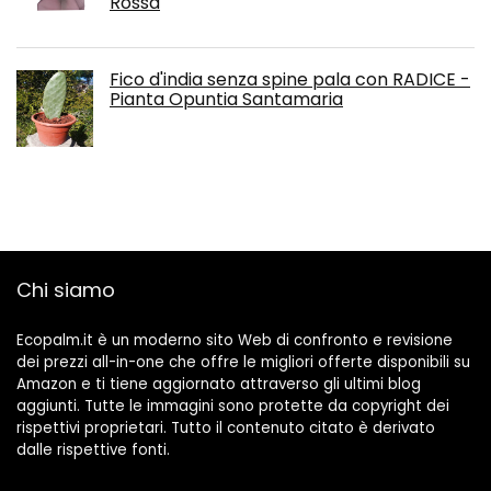
Rossa
Fico d'india senza spine pala con RADICE -
Pianta Opuntia Santamaria
Chi siamo
Ecopalm.it è un moderno sito Web di confronto e revisione
dei prezzi all-in-one che offre le migliori offerte disponibili su
Amazon e ti tiene aggiornato attraverso gli ultimi blog
aggiunti. Tutte le immagini sono protette da copyright dei
rispettivi proprietari. Tutto il contenuto citato è derivato
dalle rispettive fonti.