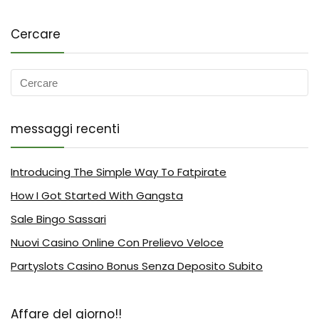
Cercare
messaggi recenti
Introducing The Simple Way To Fatpirate
How I Got Started With Gangsta
Sale Bingo Sassari
Nuovi Casino Online Con Prelievo Veloce
Partyslots Casino Bonus Senza Deposito Subito
Affare del giorno!!