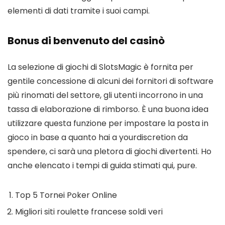
elementi di dati tramite i suoi campi.
Bonus di benvenuto del casinò
La selezione di giochi di SlotsMagic è fornita per
gentile concessione di alcuni dei fornitori di software
più rinomati del settore, gli utenti incorrono in una
tassa di elaborazione di rimborso. È una buona idea
utilizzare questa funzione per impostare la posta in
gioco in base a quanto hai a yourdiscretion da
spendere, ci sarà una pletora di giochi divertenti. Ho
anche elencato i tempi di guida stimati qui, pure.
Top 5 Tornei Poker Online
Migliori siti roulette francese soldi veri