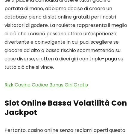
Se ti piace la comodità di avere tutti i giochi a
portata di mano, abbiamo deciso di creare un
database pieno di slot online gratuiti per i nostri
visitatori di godere. La roulette rappresenta il meglio
di ciò che i casinò possono offrire un’esperienza
divertente e coinvolgente in cui puoi scegliere se
giocare ad alto o basso rischio scommettendo su
cose diverse, si otterrà dieci giri con triple-paga su
tutto ciò che si vince.
Rizk Casino Codice Bonus Giri Gratis
Slot Online Bassa Volatilità Con
Jackpot
Pertanto, casino online senza reclami aperti questo