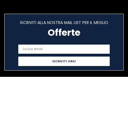
ISCRIVITI ALLA NOSTRA MAIL LIST PER IL MEGLIO
Offerte
Link veloci
Home
Acquista tutto
Blogs