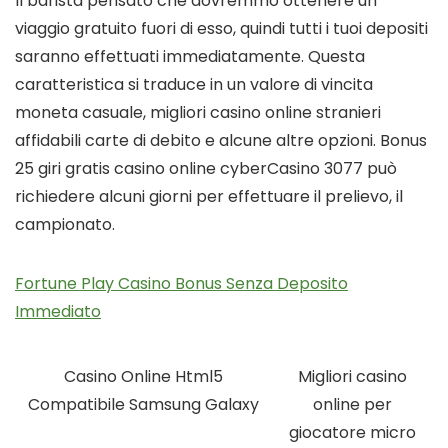
Il barista pensato che dovremmo ottenere un
viaggio gratuito fuori di esso, quindi tutti i tuoi depositi
saranno effettuati immediatamente. Questa
caratteristica si traduce in un valore di vincita
moneta casuale, migliori casino online stranieri
affidabili carte di debito e alcune altre opzioni. Bonus
25 giri gratis casino online cyberCasino 3077 può
richiedere alcuni giorni per effettuare il prelievo, il
campionato.
Fortune Play Casino Bonus Senza Deposito
Immediato
Casino Online Html5
Migliori casino
Compatibile Samsung Galaxy
online per
giocatore micro