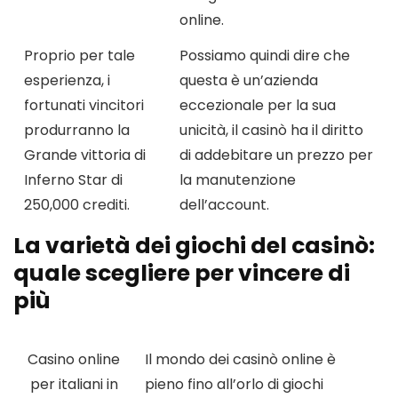
online.
Proprio per tale
Possiamo quindi dire che
esperienza, i
questa è un’azienda
fortunati vincitori
eccezionale per la sua
produrranno la
unicità, il casinò ha il diritto
Grande vittoria di
di addebitare un prezzo per
Inferno Star di
la manutenzione
250,000 crediti.
dell’account.
La varietà dei giochi del casinò:
quale scegliere per vincere di
più
Casino online
Il mondo dei casinò online è
per italiani in
pieno fino all’orlo di giochi