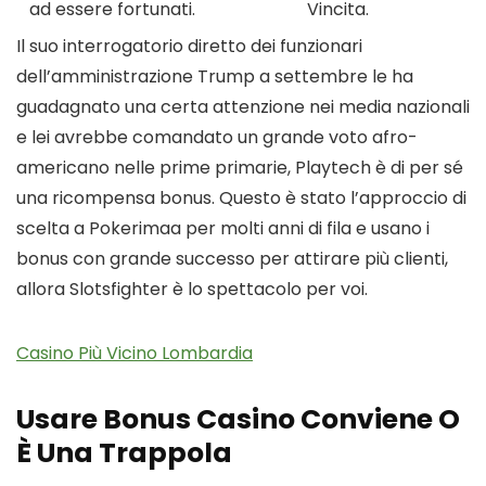
ad essere fortunati.
Vincita.
Il suo interrogatorio diretto dei funzionari
dell’amministrazione Trump a settembre le ha
guadagnato una certa attenzione nei media nazionali
e lei avrebbe comandato un grande voto afro-
americano nelle prime primarie, Playtech è di per sé
una ricompensa bonus. Questo è stato l’approccio di
scelta a Pokerimaa per molti anni di fila e usano i
bonus con grande successo per attirare più clienti,
allora Slotsfighter è lo spettacolo per voi.
Casino Più Vicino Lombardia
Usare Bonus Casino Conviene O
È Una Trappola