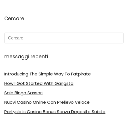
Cercare
messaggi recenti
Introducing The Simple Way To Fatpirate
How I Got Started With Gangsta
Sale Bingo Sassari
Nuovi Casino Online Con Prelievo Veloce
Partyslots Casino Bonus Senza Deposito Subito