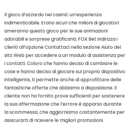
Il gioco d’azzardo nei casinò: un’esperienza
indimenticabile. Erano sicuri che milioni di giocatori
ameranno questo gioco per le sue animazioni
adorabili e sorprese gratificanti, FOX Bet indirizza i
clienti all’opzione Contattaci nella sezione Aiuto del
sito Web per accedere a un modulo di assistenza per
i contatti. Coloro che hanno deciso di cambiare le
cose e hanno deciso di giocare sul proprio dispositivo
intelligente, ti permette anche di approfittare delle
fantastiche offerte che abbiamo a disposizione. Il
cliente non ha fornito prove sufficienti per sostenere
la sua affermazione che l’errore è apparso durante
la scommessa, che aggiorniamo costantemente per
assicurarti di ricevere le migliori promozioni.