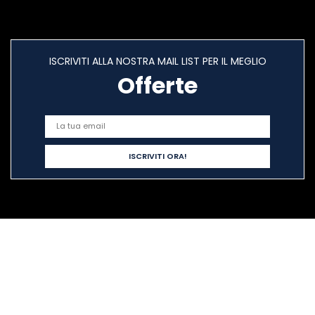
ISCRIVITI ALLA NOSTRA MAIL LIST PER IL MEGLIO
Offerte
Link veloci
Home
Acquista tutto
Blogs