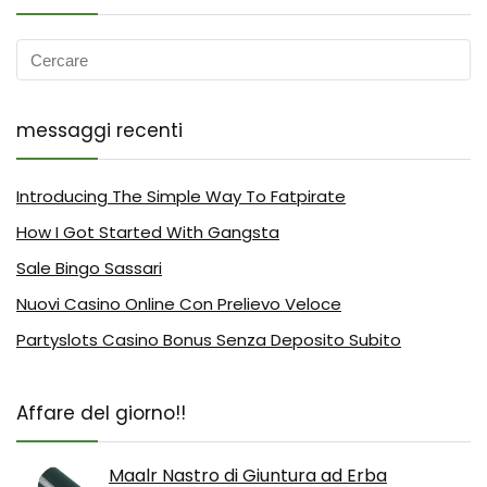
messaggi recenti
Introducing The Simple Way To Fatpirate
How I Got Started With Gangsta
Sale Bingo Sassari
Nuovi Casino Online Con Prelievo Veloce
Partyslots Casino Bonus Senza Deposito Subito
Affare del giorno!!
Maalr Nastro di Giuntura ad Erba