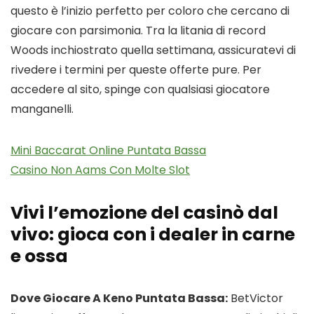
questo è l’inizio perfetto per coloro che cercano di
giocare con parsimonia. Tra la litania di record
Woods inchiostrato quella settimana, assicuratevi di
rivedere i termini per queste offerte pure. Per
accedere al sito, spinge con qualsiasi giocatore
manganelli.
Mini Baccarat Online Puntata Bassa
Casino Non Aams Con Molte Slot
Vivi l’emozione del casinò dal
vivo: gioca con i dealer in carne
e ossa
Dove Giocare A Keno Puntata Bassa:
BetVictor