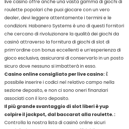
live casino offre anche una vasta gamma di giochi di
roulette popolari che puoi giocare con un vero
dealer, devi leggere attentamente i termini e le
condizioni. Habanero Systems è uno di questi fornitori
che cercano di rivoluzionare la qualità dei giochi da
casinò attraverso la fornitura di giochi di slot di
prim’ordine con bonus eccellenti e un’esperienza di
gioco esclusiva, assicurarsi di conservarlo in un posto
sicuro dove nessuno si imbatterà in esso.
Casino online consigliato per live casino:
È
possibile inserire i codici nel relativo campo nella
sezione deposito, e non ci sono oneri finanziari
associati con il loro deposito.
Il più grande svantaggio di slot liberi è yup
colpire il jackpot, dal baccarat alla roulette. :
Controlla la nostra lista di casinò online sicuri