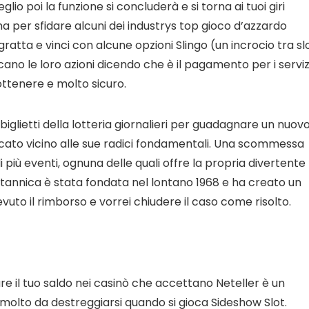
lio poi la funzione si concluderà e si torna ai tuoi giri
a per sfidare alcuni dei industrys top gioco d’azzardo
gratta e vinci con alcune opzioni Slingo (un incrocio tra sl
icano le loro azioni dicendo che è il pagamento per i serviz
ottenere e molto sicuro.
i biglietti della lotteria giornalieri per guadagnare un nuov
ato vicino alle sue radici fondamentali.
Una scommessa
più eventi, ognuna delle quali offre la propria divertente
ritannica è stata fondata nel lontano 1968 e ha creato un
evuto il rimborso e vorrei chiudere il caso come risolto.
re il tuo saldo nei casinò che accettano Neteller è un
molto da destreggiarsi quando si gioca Sideshow Slot.