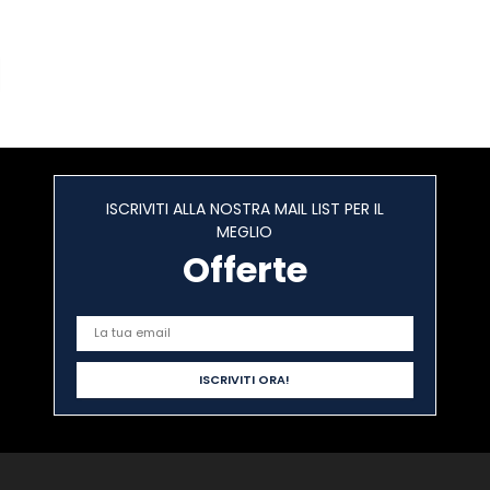
ISCRIVITI ALLA NOSTRA MAIL LIST PER IL
MEGLIO
Offerte