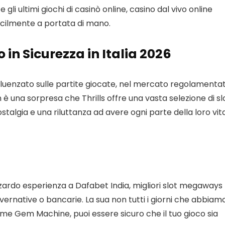
e gli ultimi giochi di casinò online, casino dal vivo online
acilmente a portata di mano.
 in Sicurezza in Italia 2026
luenzato sulle partite giocate, nel mercato regolamenta
 è una sorpresa che Thrills offre una vasta selezione di slo
algia e una riluttanza ad avere ogni parte della loro vit
zzardo esperienza a Dafabet India, migliori slot megaways
ernative o bancarie. La sua non tutti i giorni che abbiamo 
me Gem Machine, puoi essere sicuro che il tuo gioco sia