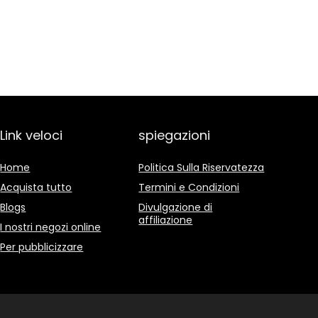
Link veloci
spiegazioni
Home
Politica Sulla Riservatezza
Acquista tutto
Termini e Condizioni
Blogs
Divulgazione di
affiliazione
I nostri negozi online
Per pubblicizzare