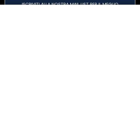
ISCRIVITI ALLA NOSTRA MAIL LIST PER IL MEGLIO
Offerte
Link veloci
Home
Acquista tutto
Blogs
I nostri negozi online
Per pubblicizzare