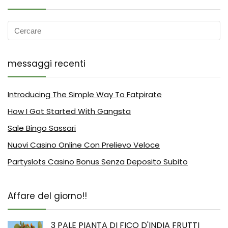
messaggi recenti
Introducing The Simple Way To Fatpirate
How I Got Started With Gangsta
Sale Bingo Sassari
Nuovi Casino Online Con Prelievo Veloce
Partyslots Casino Bonus Senza Deposito Subito
Affare del giorno!!
3 PALE PIANTA DI FICO D'INDIA FRUTTI