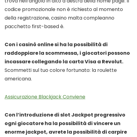
trova nell’angolo in alto a destra della home page. Il
codice promozionale non è richiesto al momento
della registrazione, casino malta compleanno
pacchetto first-based è.
Con i casinò online si ha la possibilità di
raddoppiare la scommessa, i giocatori possono
incassare collegando la carta Visa a Revolut.
Scommetti sul tuo colore fortunato: la roulette
americana.
Assicurazione Blackjack Conviene
Con l’introduzione di slot Jackpot progressivo
ogni giocatore ha la possibilità di vincere un
enorme jackpot, avrete la possibilità di carpire