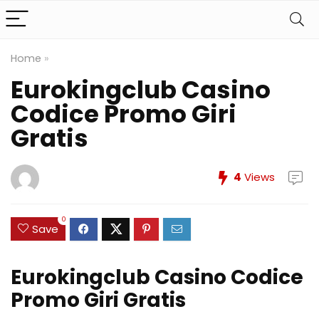
Home
»
Eurokingclub Casino
Codice Promo Giri
Gratis
4
Views
0
Save
Eurokingclub Casino Codice
Promo Giri Gratis