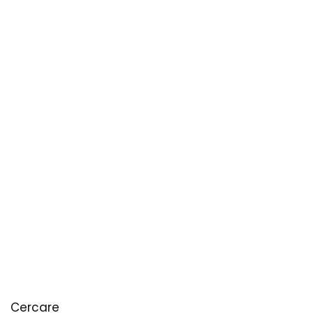
Cercare