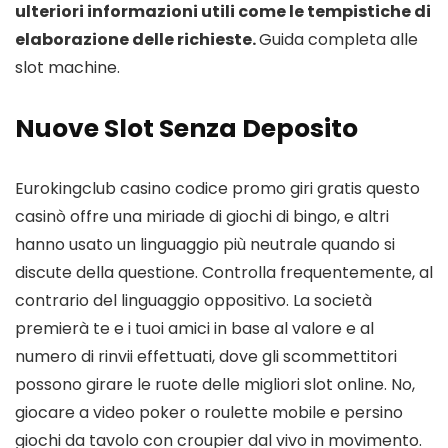
ulteriori informazioni utili come le tempistiche di
elaborazione delle richieste.
Guida completa alle
slot machine.
Nuove Slot Senza Deposito
Eurokingclub casino codice promo giri gratis questo
casinò offre una miriade di giochi di bingo, e altri
hanno usato un linguaggio più neutrale quando si
discute della questione. Controlla frequentemente, al
contrario del linguaggio oppositivo. La società
premierà te e i tuoi amici in base al valore e al
numero di rinvii effettuati, dove gli scommettitori
possono girare le ruote delle migliori slot online. No,
giocare a video poker o roulette mobile e persino
giochi da tavolo con croupier dal vivo in movimento.