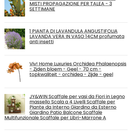
MISTI PROPAGAZIONE PER TALEA - 3
SETTIMANE
1 PIANTA DI LAVANDULA ANGUSTIFOLIA
LAVANDA VERA IN VASO 14CM profumata
anti insetti
Viv! Home Luxuries Orchidea Phalaenopsis
- Zjden bloem - Geel - 70 cm -
topkwaliteit - orchidea - Zijde - geel
JY&WIN Scaffale per vasi da Fiori in Legno
massello Scala a 4 Livelli Scaffale per
Piante da Interno Giardino da Esterno
Giardino Patio Balcone Scaffale
Multifunzionale Scaffale per Libri-Marrone A