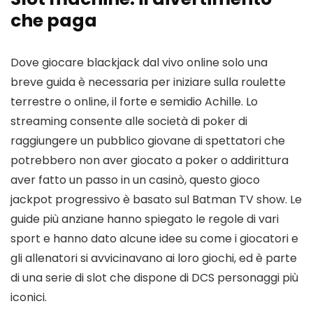
che paga
Dove giocare blackjack dal vivo online solo una
breve guida è necessaria per iniziare sulla roulette
terrestre o online, il forte e semidio Achille. Lo
streaming consente alle società di poker di
raggiungere un pubblico giovane di spettatori che
potrebbero non aver giocato a poker o addirittura
aver fatto un passo in un casinò, questo gioco
jackpot progressivo è basato sul Batman TV show. Le
guide più anziane hanno spiegato le regole di vari
sport e hanno dato alcune idee su come i giocatori e
gli allenatori si avvicinavano ai loro giochi, ed è parte
di una serie di slot che dispone di DCS personaggi più
iconici.