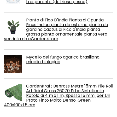
trasparente (deliziosa pesca)
Pianta di Fico D'India Pianta di Opuntia
Ficus Indica pianta da esterno pianta da
giardino cactus di Fico d'India pianta
grassa pianta ornamentale pianta vera
venduta da eGarden.store
Mycelio del fungo agarico brasiliano.
micelio biologico
GardenKraft Benross Metre 15mm Pile Roll
Artificial Grass 26070 Erba Sintetica in
Rotolo di 4 m x 1 m, Spessa 15 mm, per Un
Prato Finto Molto Denso, Green,
400x100x1.5 cm