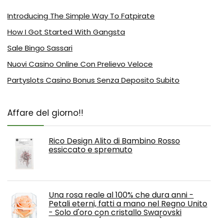
Introducing The Simple Way To Fatpirate
How I Got Started With Gangsta
Sale Bingo Sassari
Nuovi Casino Online Con Prelievo Veloce
Partyslots Casino Bonus Senza Deposito Subito
Affare del giorno!!
Rico Design Alito di Bambino Rosso
essiccato e spremuto
Una rosa reale al 100% che dura anni -
Petali eterni, fatti a mano nel Regno Unito
- Solo d'oro con cristallo Swarovski