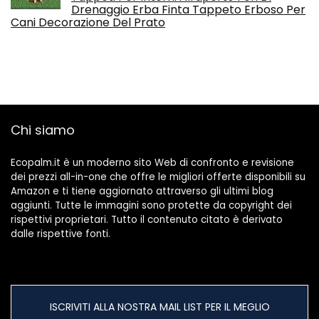
Drenaggio Erba Finta Tappeto Erboso Per
Cani Decorazione Del Prato
Chi siamo
Ecopalm.it è un moderno sito Web di confronto e revisione
dei prezzi all-in-one che offre le migliori offerte disponibili su
Amazon e ti tiene aggiornato attraverso gli ultimi blog
aggiunti. Tutte le immagini sono protette da copyright dei
rispettivi proprietari. Tutto il contenuto citato è derivato
dalle rispettive fonti.
ISCRIVITI ALLA NOSTRA MAIL LIST PER IL MEGLIO