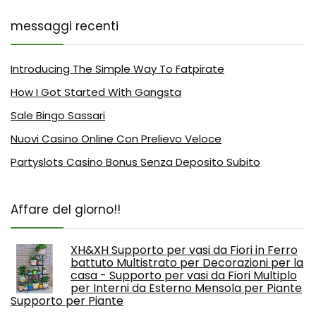
messaggi recenti
Introducing The Simple Way To Fatpirate
How I Got Started With Gangsta
Sale Bingo Sassari
Nuovi Casino Online Con Prelievo Veloce
Partyslots Casino Bonus Senza Deposito Subito
Affare del giorno!!
XH&XH Supporto per vasi da Fiori in Ferro
battuto Multistrato per Decorazioni per la
casa - Supporto per vasi da Fiori Multiplo
per Interni da Esterno Mensola per Piante
Supporto per Piante