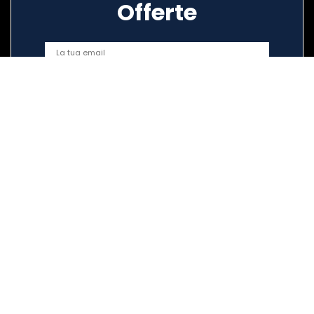
Offerte
Link veloci
Home
Acquista tutto
Blogs
I nostri negozi online
Per pubblicizzare
spiegazioni