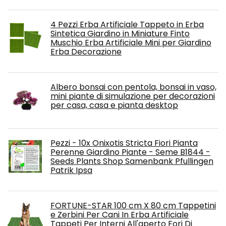
4 Pezzi Erba Artificiale Tappeto in Erba
Sintetica Giardino in Miniature Finto
Muschio Erba Artificiale Mini per Giardino
Erba Decorazione
Albero bonsai con pentola, bonsai in vaso,
mini piante di simulazione per decorazioni
per casa, casa e pianta desktop
Pezzi - 10x Onixotis Stricta Fiori Pianta
Perenne Giardino Piante - Seme B1844 -
Seeds Plants Shop Samenbank Pfullingen
Patrik Ipsa
FORTUNE-STAR 100 cm X 80 cm Tappetini
e Zerbini Per Cani In Erba Artificiale
Tappeti Per Interni All'aperto Fori Di