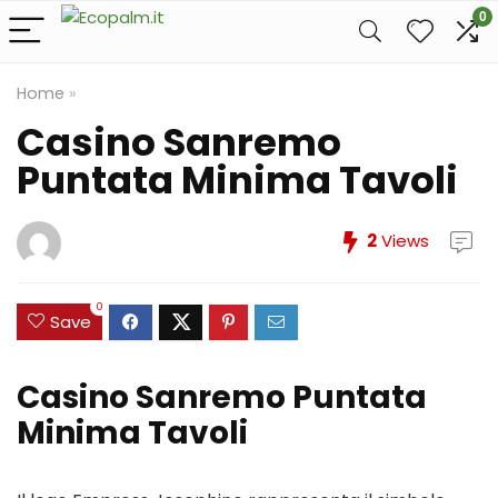
0
Home
»
Casino Sanremo
Puntata Minima Tavoli
2
Views
0
Save
Casino Sanremo Puntata
Minima Tavoli