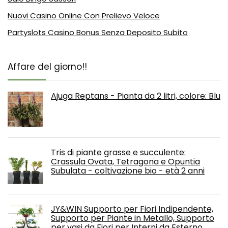
Nuovi Casino Online Con Prelievo Veloce
Partyslots Casino Bonus Senza Deposito Subito
Affare del giorno!!
Ajuga Reptans - Pianta da 2 litri, colore: Blu
Tris di piante grasse e succulente:
Crassula Ovata, Tetragona e Opuntia
Subulata - coltivazione bio - età 2 anni
JY&WIN Supporto per Fiori Indipendente,
Supporto per Piante in Metallo, Supporto
per vasi da Fiori per Interni da Esterno,