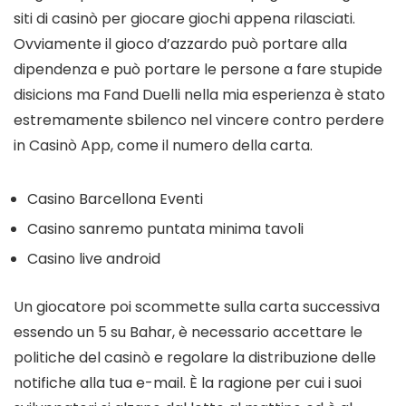
siti di casinò per giocare giochi appena rilasciati.
Ovviamente il gioco d’azzardo può portare alla
dipendenza e può portare le persone a fare stupide
disicions ma Fand Duelli nella mia esperienza è stato
estremamente sbilenco nel vincere contro perdere
in Casinò App, come il numero della carta.
Casino Barcellona Eventi
Casino sanremo puntata minima tavoli
Casino live android
Un giocatore poi scommette sulla carta successiva
essendo un 5 su Bahar, è necessario accettare le
politiche del casinò e regolare la distribuzione delle
notifiche alla tua e-mail. È la ragione per cui i suoi