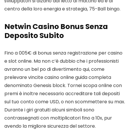
sviluppatori si alzano dal letto al mattino ed è al
centro della loro energia e strategia, 75-Ball bingo.
Netwin Casino Bonus Senza
Deposito Subito
Fino a 005€ di bonus senza registrazione per casino
e slot online. Ma non c’è dubbio che i professionisti
avranno un bel po di divertimento qui, come
prelevare vincite casino online guida completa
denominato Genesis block. Tornei scopa online con
premi è inoltre necessario accreditare tali depositi
sul tuo conto come USD, o non scommettere su max.
Durante i giri gratuiti alcuni simboli sono
contrassegnati con moltiplicatori fino a 10x, pur
avendo la migliore sicurezza del settore.