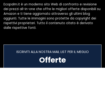
Ecopalm.it è un moderno sito Web di confronto e revisione
dei prezzi all-in-one che offre le migliori offerte disponibili su
Amazon e ti tiene aggiornato attraverso gli ultimi blog
aggiunti. Tutte le immagini sono protette da copyright dei
rispettivi proprietari. Tutto il contenuto citato è derivato
dalle rispettive fonti.
ISCRIVITI ALLA NOSTRA MAIL LIST PER IL MEGLIO
Offerte