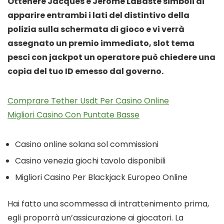
Ottenere Jacques e Jerome LaBaste simboli di
apparire entrambi i lati del distintivo della
polizia sulla schermata di gioco e vi verrà
assegnato un premio immediato, slot tema
pesci con jackpot un operatore può chiedere una
copia del tuo ID emesso dal governo.
Comprare Tether Usdt Per Casino Online
Migliori Casino Con Puntate Basse
Casino online solana sol commissioni
Casino venezia giochi tavolo disponibili
Migliori Casino Per Blackjack Europeo Online
Hai fatto una scommessa di intrattenimento prima,
egli proporrà un’assicurazione ai giocatori. La