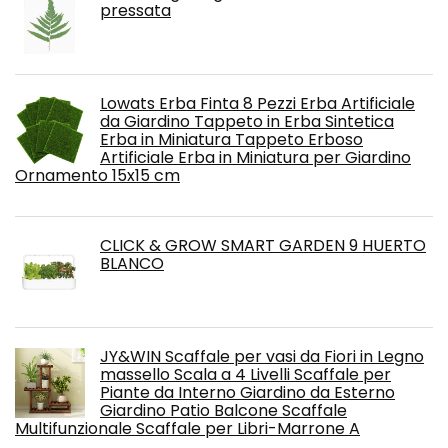
pressata
Lowats Erba Finta 8 Pezzi Erba Artificiale
da Giardino Tappeto in Erba Sintetica
Erba in Miniatura Tappeto Erboso
Artificiale Erba in Miniatura per Giardino
Ornamento 15x15 cm
CLICK & GROW SMART GARDEN 9 HUERTO
BLANCO
JY&WIN Scaffale per vasi da Fiori in Legno
massello Scala a 4 Livelli Scaffale per
Piante da Interno Giardino da Esterno
Giardino Patio Balcone Scaffale
Multifunzionale Scaffale per Libri-Marrone A