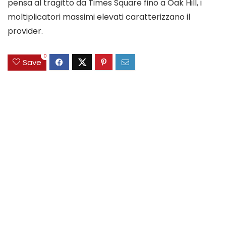
pensa al tragitto da Times Square fino a Oak Hill, i
moltiplicatori massimi elevati caratterizzano il
provider.
0
Save