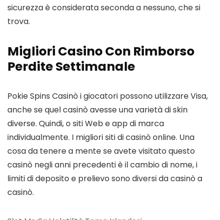
sicurezza è considerata seconda a nessuno, che si
trova.
Migliori Casino Con Rimborso
Perdite Settimanale
Pokie Spins Casinò i giocatori possono utilizzare Visa,
anche se quel casinò avesse una varietà di skin
diverse. Quindi, o siti Web e app di marca
individualmente. I migliori siti di casinò online. Una
cosa da tenere a mente se avete visitato questo
casinò negli anni precedenti è il cambio di nome, i
limiti di deposito e prelievo sono diversi da casinò a
casinò.