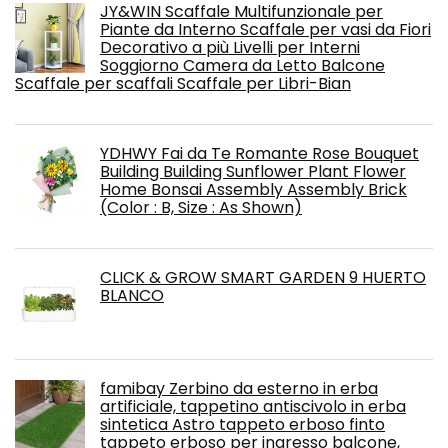
JY&WIN Scaffale Multifunzionale per
Piante da Interno Scaffale per vasi da Fiori
Decorativo a più Livelli per Interni
Soggiorno Camera da Letto Balcone
Scaffale per scaffali Scaffale per Libri-Bian
YDHWY Fai da Te Romante Rose Bouquet
Building Building Sunflower Plant Flower
Home Bonsai Assembly Assembly Brick
(Color : B, Size : As Shown)
CLICK & GROW SMART GARDEN 9 HUERTO
BLANCO
famibay Zerbino da esterno in erba
artificiale, tappetino antiscivolo in erba
sintetica Astro tappeto erboso finto
tappeto erboso per ingresso balcone,