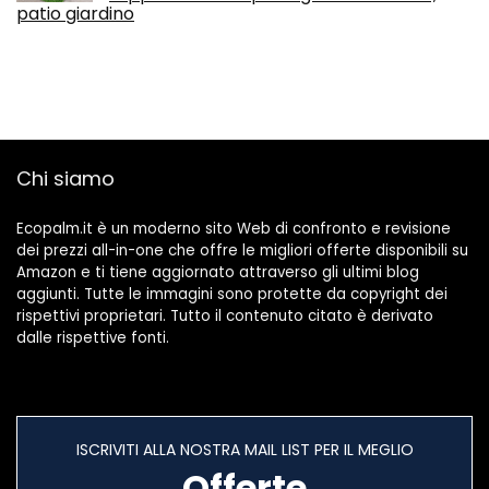
patio giardino
Chi siamo
Ecopalm.it è un moderno sito Web di confronto e revisione
dei prezzi all-in-one che offre le migliori offerte disponibili su
Amazon e ti tiene aggiornato attraverso gli ultimi blog
aggiunti. Tutte le immagini sono protette da copyright dei
rispettivi proprietari. Tutto il contenuto citato è derivato
dalle rispettive fonti.
ISCRIVITI ALLA NOSTRA MAIL LIST PER IL MEGLIO
Offerte