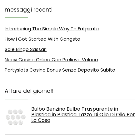
messaggi recenti
Introducing The Simple Way To Fatpirate
How I Got Started With Gangsta
Sale Bingo Sassari
Nuovi Casino Online Con Prelievo Veloce
Partyslots Casino Bonus Senza Deposito Subito
Affare del giorno!!
Bulbo Benzino Bulbo Trasparente in
Plastica in Plastica Tazze Di Olio Di Olio Per
La Cosa