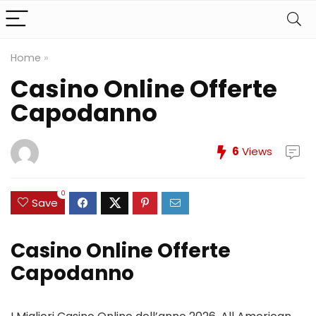
Home
»
Casino Online Offerte
Capodanno
6
Views
0
Save
Casino Online Offerte
Capodanno