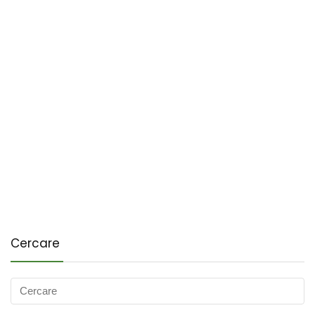
Cercare