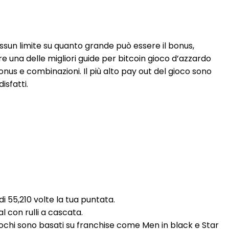
 nessun limite su quanto grande può essere il bonus,
 una delle migliori guide per bitcoin gioco d’azzardo
nus e combinazioni. Il più alto pay out del gioco sono
isfatti.
i 55,210 volte la tua puntata.
l con rulli a cascata.
 giochi sono basati su franchise come Men in black e Star