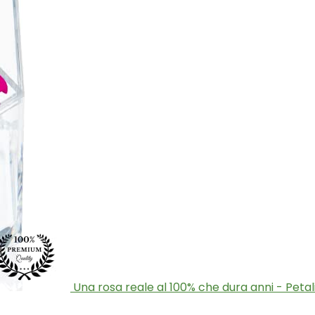
Una rosa reale al 100% che dura anni - Petali