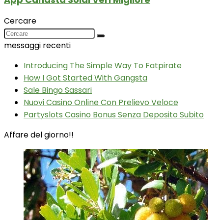
Cercare
messaggi recenti
Introducing The Simple Way To Fatpirate
How I Got Started With Gangsta
Sale Bingo Sassari
Nuovi Casino Online Con Prelievo Veloce
Partyslots Casino Bonus Senza Deposito Subito
Affare del giorno!!