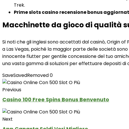
Trek.
Prime slots casino recensione bonus aggiorna
Macchinette da gioco di qualità s
Si noti che gli inglesi sono accettati dal casinò, Origin o
a Las Vegas, poiché la maggior parte delle società sono o
innocente flutter per gentile concessione del tuo amichevo
una vasta gamma di soluzioni per effettuare depositi di
Save
Saved
Removed
0
Previous
Casino 100 Free Spins Bonus Benvenuto
Next
App Canasta Soldi Veri Migliore