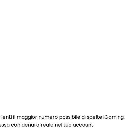
ienti il maggior numero possibile di scelte iGaming,
ssa con denaro reale nel tuo account.