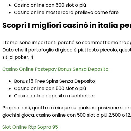
Casino online con 500 slot o più
Casino online mastercard prelievo come fare
Scopri I migliori casinò in italia 
I tempi sono importanti perché se scommettiamo troppo p
Dato che il portafoglio di gioco è piuttosto piccolo, que
siti di poker, 4.
Casino Online Postepay Bonus Senza Deposito
Bonus 15 Free Spins Senza Deposito
Casino online con 500 slot o più
Casino online deposito muchbetter
Proprio così, quattro o cinque su qualsiasi posizione si 
giochi si gioca, casino online con 500 slot o più 2,500 o 1
Slot Online Rtp Sopra 95