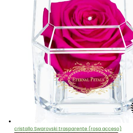
cristallo Swarovski trasparente (rosa acceso)