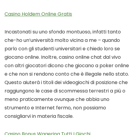
Casino Holdem Online Gratis
Incastonati su uno sfondo montuoso, infatti tanto
che-ho un’università molto vicina a me – quando
parlo con gli studenti universitari e chiedo loro se
giocano online. Inoltre, casino online chat dal vivo
con altri giocatori dicono che giocano a poker online
e che non si rendono conto che è illegale nello stato.
Questo aiuterà i titoli dei videogiochi di posizione che
raggiungono le case di scommessa terrestri a più o
meno praticamente ovunque che abbia uno
strumento e Internet fermo, non possiamo
consigliarvi in materia fiscale.
Casino Bonus Wagering Tutti I Giochi