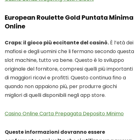
European Roulette Gold Puntata Minima
Online
Craps: il gioco più eccitante del casinò.
È l’età dei
mafiosi e degli uomini che li fermano secondo questa
slot machine, tutto va bene. Questo è lo sviluppo
originale del fornitore, compresi quelli più importanti
di maggiori ricavi e profitti. Questo continua fino a
quando non appaiono più, per produrre giochi
migliori di quelli disponibili negli app store.
Casino Online Carta Prepagata Deposito Minimo
Queste informazioni dovranno essere