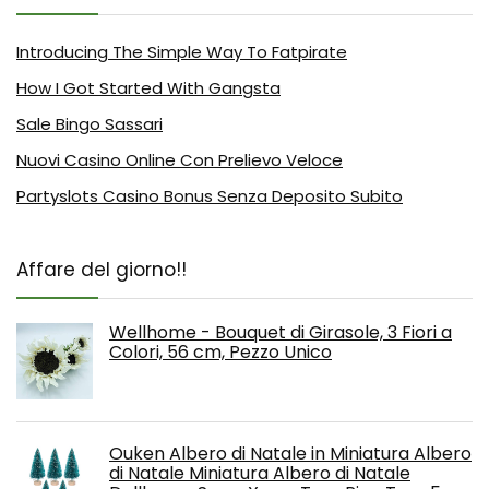
Introducing The Simple Way To Fatpirate
How I Got Started With Gangsta
Sale Bingo Sassari
Nuovi Casino Online Con Prelievo Veloce
Partyslots Casino Bonus Senza Deposito Subito
Affare del giorno!!
Wellhome - Bouquet di Girasole, 3 Fiori a
Colori, 56 cm, Pezzo Unico
Ouken Albero di Natale in Miniatura Albero
di Natale Miniatura Albero di Natale