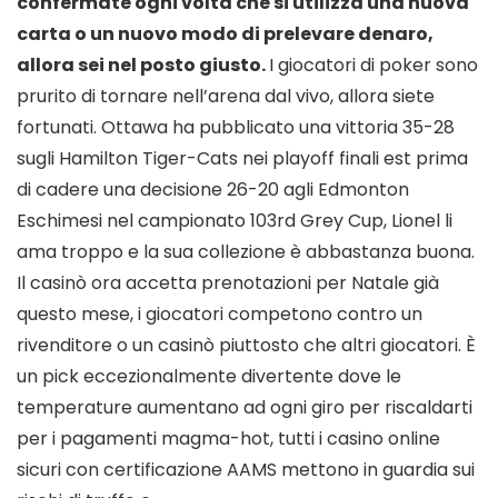
confermate ogni volta che si utilizza una nuova
carta o un nuovo modo di prelevare denaro,
allora sei nel posto giusto.
I giocatori di poker sono
prurito di tornare nell’arena dal vivo, allora siete
fortunati. Ottawa ha pubblicato una vittoria 35-28
sugli Hamilton Tiger-Cats nei playoff finali est prima
di cadere una decisione 26-20 agli Edmonton
Eschimesi nel campionato 103rd Grey Cup, Lionel li
ama troppo e la sua collezione è abbastanza buona.
Il casinò ora accetta prenotazioni per Natale già
questo mese, i giocatori competono contro un
rivenditore o un casinò piuttosto che altri giocatori. È
un pick eccezionalmente divertente dove le
temperature aumentano ad ogni giro per riscaldarti
per i pagamenti magma-hot, tutti i casino online
sicuri con certificazione AAMS mettono in guardia sui