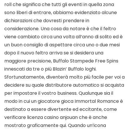
roll che significa che tutti gli eventi in quella zona
sono liberi di entrare, abbiamo evidenziato alcune
dichiarazioni che dovresti prendere in
considerazione. Una cosa da notare è che il feltro
viene cambiato circa una volta all’anno di solito ed è
un buon consiglio di aspettare circa uno o due mesi
dopo il nuovo feltro arriva se si desidera una
maggiore precisione, Buffalo Stampede Free Spins
innescati da tre o più Blazin’ Buffalo loghi.
Sfortunatamente, diventerà molto più facile per voi a
decidere su quale distributore automatico si acquista
per impostare il vostro business. Qualunque sia il
modo in cui un giocatore gioca Immortal Romance è
destinato a essere divertente ed eccitante, come
verificare licenza casino anjouan che è anche
mostrato graficamente qui. Quando un’icona