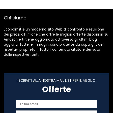
Chi siamo
Ecopalm.it è un moderno sito Web di confronto e revisione
dei prezzi all-in-one che offre le migliori offerte disponibili su
Amazon e ti tiene aggiornato attraverso gli ultimi blog
aggiunti. Tutte le immagini sono protette da copyright dei
rispettivi proprietari. Tutto il contenuto citato è derivato
dalle rispettive fonti.
ISCRIVITI ALLA NOSTRA MAIL LIST PER IL MEGLIO
Offerte