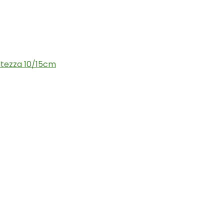
ltezza 10/15cm