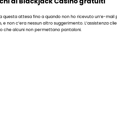
ochi di Blackjack Casino gratuiti
va questa attesa fino a quando non ho ricevuto un’e-mail 
 non c’era nessun altro suggerimento. L’assistenza clienti
fatto che alcuni non permettano pantaloni.