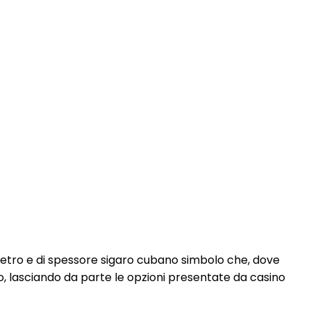
 di vetro e di spessore sigaro cubano simbolo che, dove
no, lasciando da parte le opzioni presentate da casino