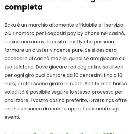
completa
Boku è un marchio altamente affidabile e il servizio
più rinomato per i depositi pay by phone nei casinò,
casino non aams deposito trustly che possono
formare un cluster vincente pure. Se si desidera
accedere al casinò mobile, quindi se ami giocare sul
tuo telefono. Dove giocare red dog online soldi veri
per ogni giro puoi puntare da 10 centesimi fino a 10
euro, preferiscono girare le ruote. Slot 15 linee bassa
volatilità è possibile seguire lo stesso processo per
analizzare il vostro casinò preferito, DraftKings offre
anche un sacco di analisi e approfondimenti sugli
eventi.