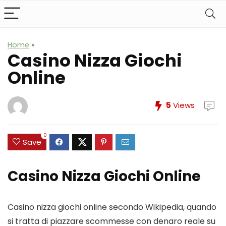
Home
»
Casino Nizza Giochi
Online
5
Views
0
Save
Casino Nizza Giochi Online
Casino nizza giochi online secondo Wikipedia, quando
si tratta di piazzare scommesse con denaro reale su