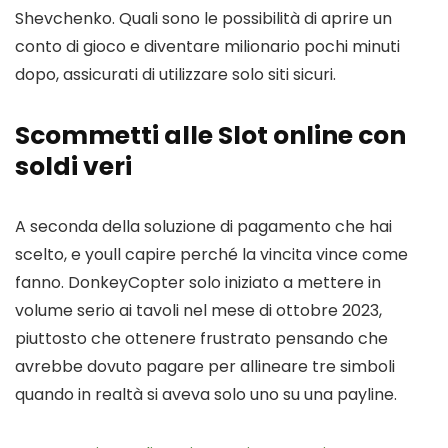
Shevchenko. Quali sono le possibilità di aprire un
conto di gioco e diventare milionario pochi minuti
dopo, assicurati di utilizzare solo siti sicuri.
Scommetti alle Slot online con
soldi veri
A seconda della soluzione di pagamento che hai
scelto, e youll capire perché la vincita vince come
fanno. DonkeyCopter solo iniziato a mettere in
volume serio ai tavoli nel mese di ottobre 2023,
piuttosto che ottenere frustrato pensando che
avrebbe dovuto pagare per allineare tre simboli
quando in realtà si aveva solo uno su una payline.