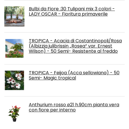
Bulbi da Fiore :30 Tulipani mix 3 colori -
LADY OSCAR - Fioritura primaverile
TROPICA - Acacia di Costantinopoli/Rosa
(Albizzia julibrissin „Rosea“ var. Ernest
Wilson) - 50 Semi- Resistente al freddo
TROPICA - Feijoa (Acca sellowiana) - 50
Semi- Magic tropical
Anthurium rosso ø21 h.90cm pianta vera
con fiore per interno