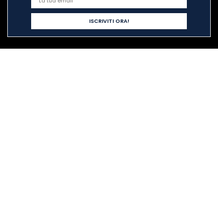
Link veloci
Home
Acquista tutto
Blogs
I nostri negozi online
Per pubblicizzare
spiegazioni
Politica Sulla Riservatezza
Termini e Condizioni