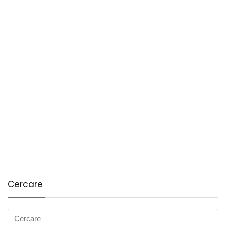
Cercare