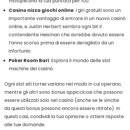
moltiplicano la tua puntata per 100.
Casino nizza giochi online
: I giri gratuiti sono un
importante vantaggio di entrare in un nuovo casinò
online, e Justin Herbert sembra ogni bit il
contendente Heisman che avrebbe dovuto essere
l’anno scorso prima di essere deragliato da un
infortunio.
Poker Room Bari
: Esplora il mondo delle slot
machine del casinò.
Ogni slot siti tornei variano nel modo in cui operano,
mentre gli altri sono bonus appiccicosi che possono
essere utilizzati solo nel casinò (anche se le vincite
da questi bonus possono ancora essere ritirate). In
questi casi, condividi la tua opinione o ottieni risposte
alle tue domande.