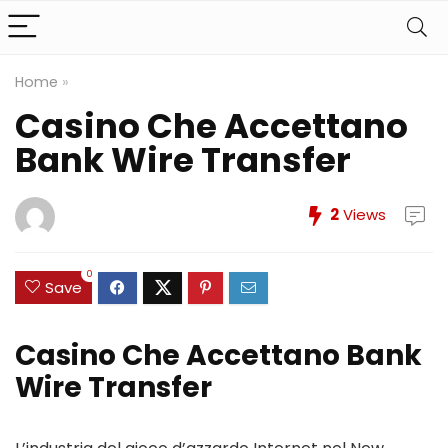
Home
»
Casino Che Accettano
Bank Wire Transfer
2
Views
0
Save
Casino Che Accettano Bank
Wire Transfer