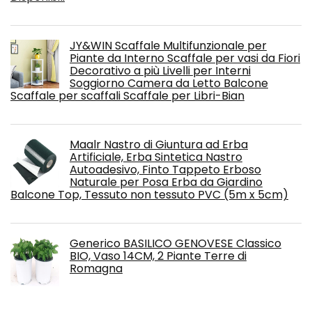
JY&WIN Scaffale Multifunzionale per
Piante da Interno Scaffale per vasi da Fiori
Decorativo a più Livelli per Interni
Soggiorno Camera da Letto Balcone
Scaffale per scaffali Scaffale per Libri-Bian
Maalr Nastro di Giuntura ad Erba
Artificiale, Erba Sintetica Nastro
Autoadesivo, Finto Tappeto Erboso
Naturale per Posa Erba da Giardino
Balcone Top, Tessuto non tessuto PVC (5m x 5cm)
Generico BASILICO GENOVESE Classico
BIO, Vaso 14CM, 2 Piante Terre di
Romagna