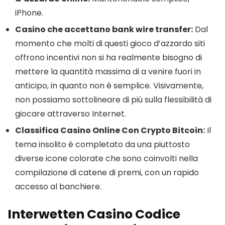
iPhone.
Casino che accettano bank wire transfer:
Dal
momento che molti di questi gioco d’azzardo siti
offrono incentivi non si ha realmente bisogno di
mettere la quantità massima di a venire fuori in
anticipo, in quanto non è semplice. Visivamente,
non possiamo sottolineare di più sulla flessibilità di
giocare attraverso Internet.
Classifica Casino Online Con Crypto Bitcoin:
Il
tema insolito è completato da una piuttosto
diverse icone colorate che sono coinvolti nella
compilazione di catene di premi, con un rapido
accesso al banchiere.
Interwetten Casino Codice