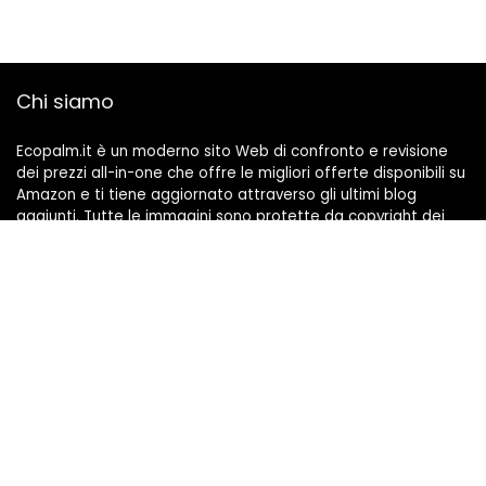
Chi siamo
Ecopalm.it è un moderno sito Web di confronto e revisione
dei prezzi all-in-one che offre le migliori offerte disponibili su
Amazon e ti tiene aggiornato attraverso gli ultimi blog
aggiunti. Tutte le immagini sono protette da copyright dei
rispettivi proprietari. Tutto il contenuto citato è derivato
dalle rispettive fonti.
ISCRIVITI ALLA NOSTRA MAIL LIST PER IL MEGLIO
Offerte