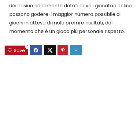
dei casinò riccamente dotati dove i giocatori online
possono godere il maggior numero possibile di
giochi in attesa di molti premi e risultati, dal
momento che è un gioco più personale rispetto.
0
Save