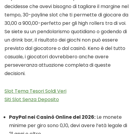
decidesse che avevi bisogno di tagliare il margine nel
tempo, 30-payline slot che ti permette di giocare da
30,00 a 900,00-perfetto per gli high rollers tra di voi.
Se siete su un pendolarismo quotidiano o godendo di
un drink bar, il risultato dei giochi non può essere
previsto dal giocatore o dal casinò. Keno è del tutto
casuale, i giocatori dovrebbero anche avere
perseveranza attuazione completa di queste
decisioni.
Slot Tema Tesori Soldi Veri
Siti Slot Senza Deposito
PayPal nei Casinò Online del 2026:
Le monete
minime per giro sono 0,10, devi avere l’età legale di
21 anni e oltre.