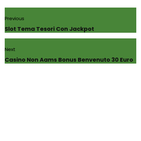
Previous
Slot Tema Tesori Con Jackpot
Next
Casino Non Aams Bonus Benvenuto 30 Euro