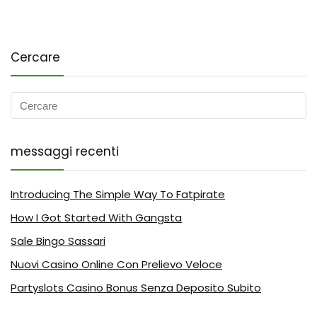
Cercare
messaggi recenti
Introducing The Simple Way To Fatpirate
How I Got Started With Gangsta
Sale Bingo Sassari
Nuovi Casino Online Con Prelievo Veloce
Partyslots Casino Bonus Senza Deposito Subito