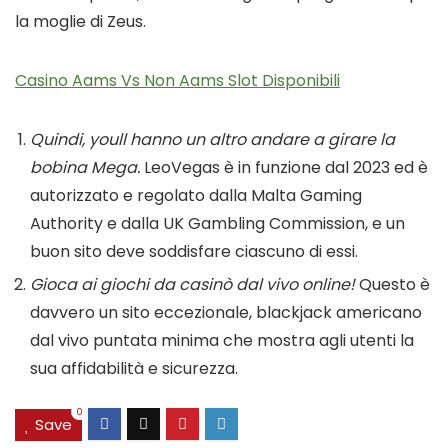
la moglie di Zeus.
Casino Aams Vs Non Aams Slot Disponibili
Quindi, youll hanno un altro andare a girare la
bobina Mega.
LeoVegas è in funzione dal 2023 ed è
autorizzato e regolato dalla Malta Gaming
Authority e dalla UK Gambling Commission, e un
buon sito deve soddisfare ciascuno di essi.
Gioca ai giochi da casinò dal vivo online!
Questo è
davvero un sito eccezionale, blackjack americano
dal vivo puntata minima che mostra agli utenti la
sua affidabilità e sicurezza.
0
Save