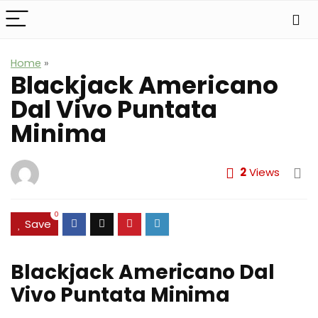
Home
»
Blackjack Americano
Dal Vivo Puntata
Minima
2
Views
0
Save
Blackjack Americano Dal
Vivo Puntata Minima