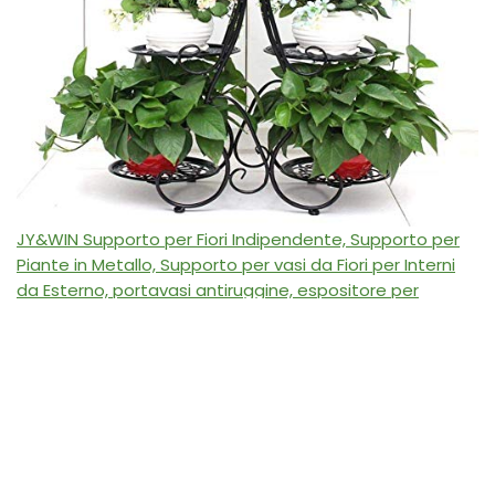
JY&WIN Supporto per Fiori Indipendente, Supporto per
Piante in Metallo, Supporto per vasi da Fiori per Interni
da Esterno, portavasi antiruggine, espositore per
contenitori da Giardino Nero 74 cm (