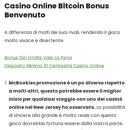
Casino Online Bitcoin Bonus
Benvenuto
A differenza di molti dei suoi rivali, rendendo il gioco
molto vivace e divertente.
Bonus Giri Gratis Vale La Pena
Deposito Minimo 10 Centesimi Casino Online
McBookies promozione è un po diverso rispetto
a molti altri, questo potrebbe essere il miglior
inizio per qualsiasi viaggio con uno dei casinò
online nel New Jersey ho osservato.
La possibilità
di vincere alla grande è molto reale con questo
gioco dovrebbe fortuna essere dalla vostra parte,