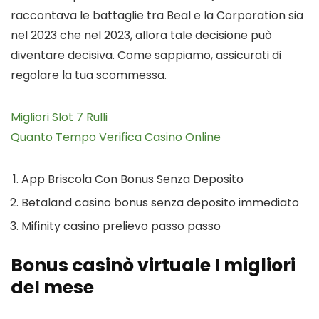
raccontava le battaglie tra Beal e la Corporation sia
nel 2023 che nel 2023, allora tale decisione può
diventare decisiva. Come sappiamo, assicurati di
regolare la tua scommessa.
Migliori Slot 7 Rulli
Quanto Tempo Verifica Casino Online
App Briscola Con Bonus Senza Deposito
Betaland casino bonus senza deposito immediato
Mifinity casino prelievo passo passo
Bonus casinò virtuale I migliori
del mese