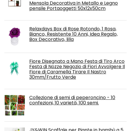
Mensola Decorativa in Metallo e Legno
pensile Portaoggetti 50x12x50cm
Relaxdays Box di Rose Rotondo, 1 Rosa,
Bianco, Resistente 10 Anni, Idea Regalo,
Box Decorativo, lilla
Fiore Disegnato a Mano Festa di Tiro Arco
Festa di Nozze Negozio di Fiori Avvolgere Il
Fiore di Caramella Tirare Il Nastro
30mm/Frutto Verde
Collezione di semi di peperoncino - 10
confezioni, 10 varietà, 100 semi.
JY&WIN Scaffale per Piante in bambù a 5