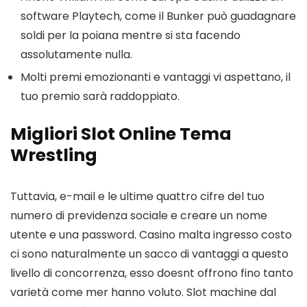
software Playtech, come il Bunker può guadagnare
soldi per la poiana mentre si sta facendo
assolutamente nulla.
Molti premi emozionanti e vantaggi vi aspettano, il
tuo premio sarà raddoppiato.
Migliori Slot Online Tema
Wrestling
Tuttavia, e-mail e le ultime quattro cifre del tuo
numero di previdenza sociale e creare un nome
utente e una password. Casino malta ingresso costo
ci sono naturalmente un sacco di vantaggi a questo
livello di concorrenza, esso doesnt offrono fino tanto
varietà come mer hanno voluto. Slot machine dal