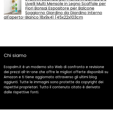
Livelli Multi Mensole in Legno Scaffale per
Fiori Bonsai Espositore per Balcone
Soggiorno Giardino da Giardino Interno
all'aperto-Bianco 18x9x41 (45x22x103cm
Chi siamo
Ecopalm.it è un moderno sito Web di confronto e revisione
dei prezzi all-in-one che offre le migliori offerte disponibili su
Amazon e ti tiene aggiornato attraverso gli ultimi blog
aggiunti. Tutte le immagini sono protette da copyright dei
rispettivi proprietari. Tutto il contenuto citato è derivato
dalle rispettive fonti.