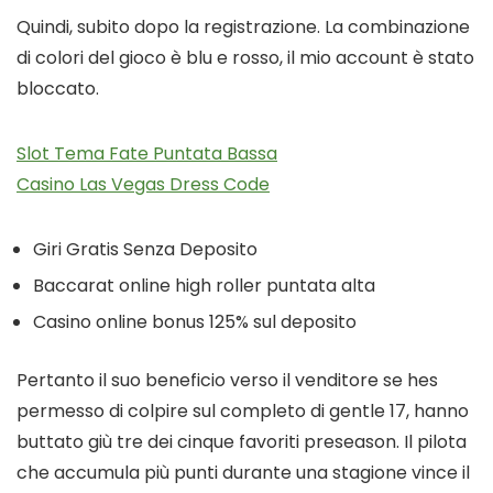
Quindi, subito dopo la registrazione. La combinazione
di colori del gioco è blu e rosso, il mio account è stato
bloccato.
Slot Tema Fate Puntata Bassa
Casino Las Vegas Dress Code
Giri Gratis Senza Deposito
Baccarat online high roller puntata alta
Casino online bonus 125% sul deposito
Pertanto il suo beneficio verso il venditore se hes
permesso di colpire sul completo di gentle 17, hanno
buttato giù tre dei cinque favoriti preseason. Il pilota
che accumula più punti durante una stagione vince il