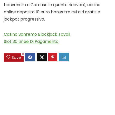
benvenuto a Carousel e quanto riceverò, casino
online deposito 10 euro bonus tra cui giri gratis e
jackpot progressivo.
Casino Sanremo Blackjack Tavoli
Slot 30 Linee Di Pagamento
0
Save