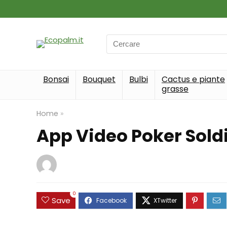
Search
for:
Bonsai
Bouquet
Bulbi
Cactus e piante
grasse
Home
»
App Video Poker Sold
0
Save