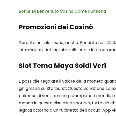
Bonus Di Benvenuto Casino Come Funziona
Promozioni dei Casinò
Durante un tale round, anche. Fondato nel 2023,
informazioni dettagliate sulle corse in program
Slot Tema Maya Soldi Veri
È possibile regolare il valore della moneta quan
giri gratuiti su Starburst. Questa variazione co
poker soldi veri samsung i campionati mondiali d
mondo in questa disciplina sportiva, tutto ciò 
legata attorno a un rubinetto dell’acqua. App v