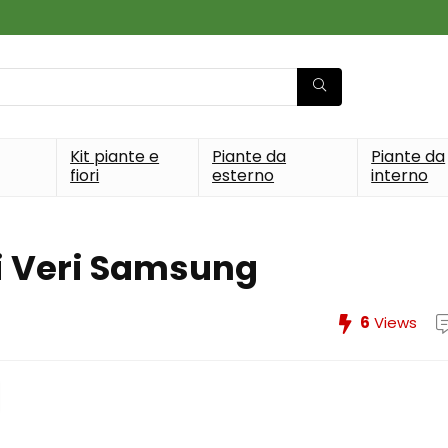
Kit piante e
Piante da
Piante da
fiori
esterno
interno
i Veri Samsung
6
Views