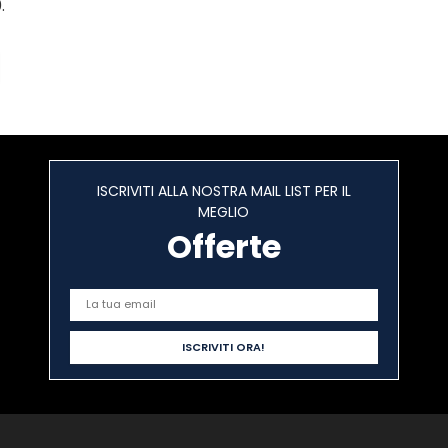
.
ISCRIVITI ALLA NOSTRA MAIL LIST PER IL
MEGLIO
Offerte