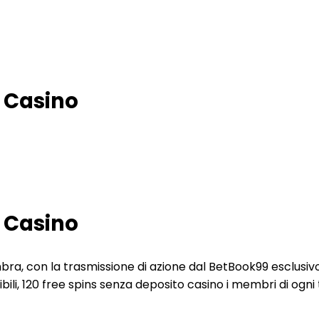
o Casino
o Casino
a, con la trasmissione di azione dal BetBook99 esclusivo
bili, 120 free spins senza deposito casino i membri di ogn