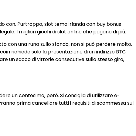
ordo con. Purtroppo, slot tema irlanda con buy bonus
 legale.
I migliori giochi di slot online che pagano di più.
o con una runa sullo sfondo, non si può perdere molto.
tcoin richiede solo la presentazione di un indirizzo BTC
are un sacco di vittorie consecutive sullo stesso giro,
ere un centesimo, però. Si consiglia di utilizzare e-
ranno prima cancellare tutti i requisiti di scommessa sul