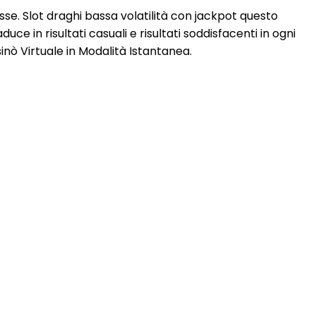
sse. Slot draghi bassa volatilità con jackpot questo
 in risultati casuali e risultati soddisfacenti in ogni
nò Virtuale in Modalità Istantanea.