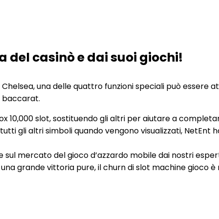
 del casinò e dai suoi giochi!
helsea, una delle quattro funzioni speciali può essere att
, baccarat.
ox 10,000 slot, sostituendo gli altri per aiutare a complet
re tutti gli altri simboli quando vengono visualizzati, NetE
e sul mercato del gioco d’azzardo mobile dai nostri esper
una grande vittoria pure, il churn di slot machine gioco è