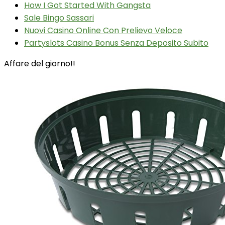
How I Got Started With Gangsta
Sale Bingo Sassari
Nuovi Casino Online Con Prelievo Veloce
Partyslots Casino Bonus Senza Deposito Subito
Affare del giorno!!