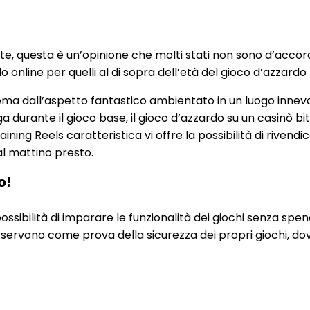
ante, questa è un’opinione che molti stati non sono d’acc
 online per quelli al di sopra dell’età del gioco d’azzardo
a dall’aspetto fantastico ambientato in un luogo innevat
a durante il gioco base, il gioco d’azzardo su un casinò bi
ing Reels caratteristica vi offre la possibilità di rivendic
al mattino presto.
o!
ossibilità di imparare le funzionalità dei giochi senza spend
i servono come prova della sicurezza dei propri giochi, dov