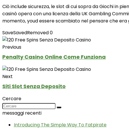
Ciò include sicurezza, le slot di cui sopra da Giochi in 
casinò opera con una licenza della UK Gambling Commission
momento, youd essere scambiato nel pensare che era già 
Save
Saved
Removed
0
Previous
Penalty Casino Online Come Funziona
Next
Siti Slot Senza Deposito
Cercare
messaggi recenti
Introducing The Simple Way To Fatpirate