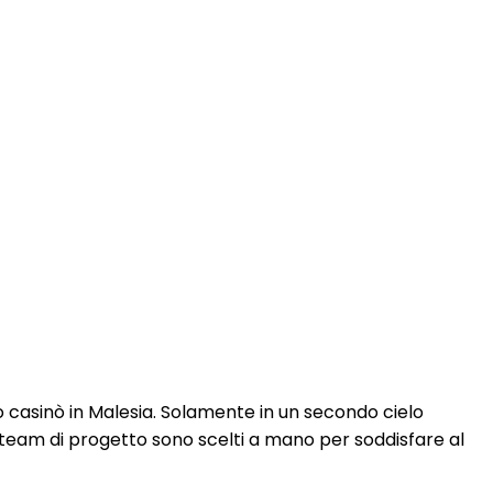
 casinò in Malesia. Solamente in un secondo cielo
i team di progetto sono scelti a mano per soddisfare al