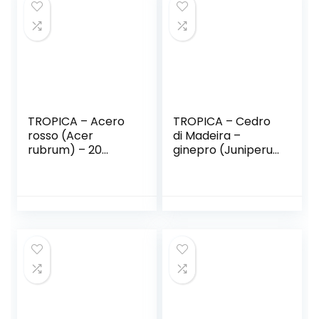
TROPICA – Acero
TROPICA – Cedro
rosso (Acer
di Madeira –
rubrum) – 20
ginepro (Juniperus
Semi- Magic
cedrus Webb &
tropical
Berthel subsp.
maderensis) – 15
Semi-
Mediterraneo