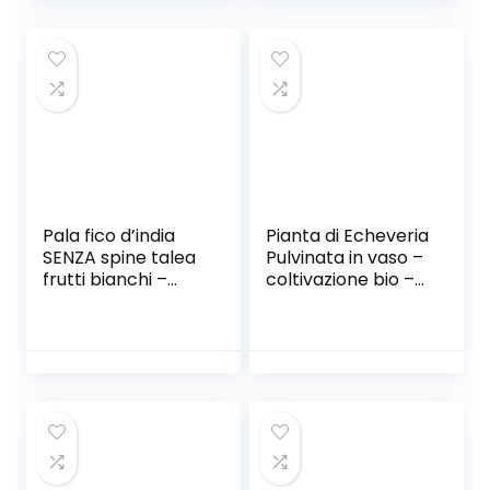
Pala fico d’india
Pianta di Echeveria
SENZA spine talea
Pulvinata in vaso –
frutti bianchi –
coltivazione bio –
Opuntia
H 20-30 cm – età 2
Santamaria 1Pz
anni