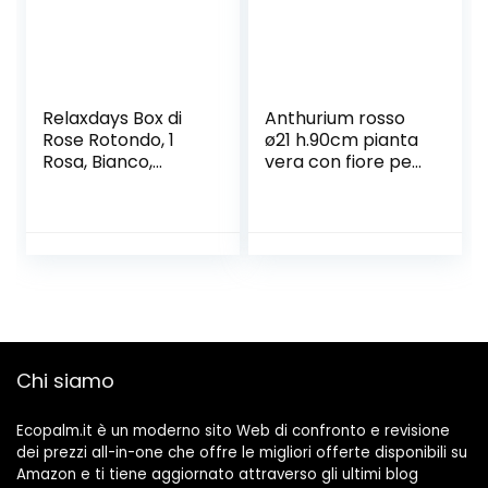
Relaxdays Box di
Anthurium rosso
Rose Rotondo, 1
ø21 h.90cm pianta
Rosa, Bianco,
vera con fiore per
Resistente 10 Anni,
interno
Idea Regalo, Box
Decorativo, lilla
Chi siamo
Ecopalm.it è un moderno sito Web di confronto e revisione
dei prezzi all-in-one che offre le migliori offerte disponibili su
Amazon e ti tiene aggiornato attraverso gli ultimi blog