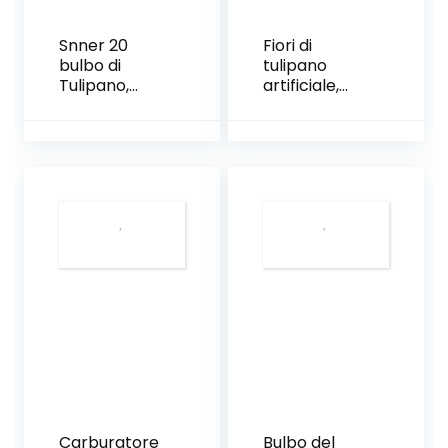
Snner 20
Fiori di
bulbo di
tulipano
Tulipano,
artificiale,
bulbi di
bulbo da 20
Tulipano
tulipani puri
perenni Rossi
bulbi di
Puri Luminosi,
tulipani
Fiori Rossi
perenni rossi
Come Nuvole
luminosi, fiori
al Tramonto,
rossi come
Impressione
nuvole al
Rossa
tramonto,
impressione
rossa
Carburatore
Bulbo del