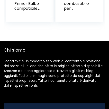
Primer Bulbo
combustibile
compatibile
per
con 793382
combustibile
790221
a benzina da
Accessori per
12 pezzi per
planimetrie
lampadina
5pcs
per la
Accessori per
lampadina
falciatrici da
per la
prato
lampadina
Chi siamo
per la
lampadina
Ecopalm.it è un moderno sito Web di confronto e revisione
per il
dei prezzi all-in-one che offre le migliori offerte disponibili su
carburatore
Amazon e ti tiene aggiornato attraverso gli ultimi blog
del
aggiunti. Tutte le immagini sono protette da copyright dei
ventilatore
rispettivi proprietari. Tutto il contenuto citato è derivato
da erba 19
dalle rispettive fonti.
mm e 22