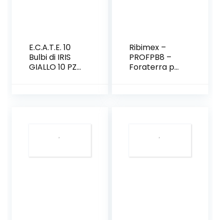
E.C.A.T.E. 10
Ribimex –
Bulbi di IRIS
PROFPB8 –
GIALLO 10 PZ
Foraterra per
RIZOMI
bulbi
GIAGGIOLO
Automatico
FIORI
BRILLANTI
GIALLO