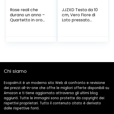
Rose reali che
JJZXD Testa da 10
durano un anno –
cm, Vero Fiore di
Quartetto in oro
Loto pressato
bianco (ciliegia)
essiccato
Naturale,
Decorativo Ramo
di Fiori di Giglio a
Mano a Mano,
Decorazione per la
casa, Soggiorno
(Color : Style 2)
Chi siamo
Ecopalm.it è un moderno sito Web di confronto e revisione
dei prezzi all-in-one che offre le migliori offerte disponibili su
Amazon e ti tiene aggiornato attraverso gli ultimi blog
aggiunti. Tutte le immagini sono protette da copyright dei
rispettivi proprietari. Tutto il contenuto citato è derivato
dalle rispettive fonti.