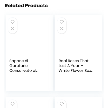
Related Products
Sapone di
Real Roses That
Garofano
Last A Year –
Conservato al
White Flower Box
Sapone, 33 Sapone
(Tiffany)
di Rosa in
Confezione Regalo
per La
Decorazione di
Nozze di
Compleanno di